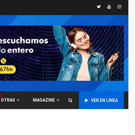
Twitter
Youtube
Instagr
GUERRA EN EL MUNDO
TITULARES
ÚLTIMA HORA
Ucrania y Rusia
intensifican
ofensivas de largo
7
alcance
NACIONALES
TITULARES
ÚLTIMA HORA
Instalan carpas
metálicas como
terminales
temporales en
1
Aeropuerto de
Maiquetía
OTRAS
MAGAZINE
VER EN LÍNEA
LATINOAMÉRICA Y CARIBE
TITULARES
ÚLTIMA HORA
De la Espriella
asumirá Presidencia
en ceremonia atípica
2