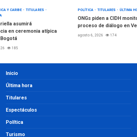
ICA Y CARIBE
TITULARES
POLÍTICA
TITULARES
ÚLTIMA H
A
ONGs piden a CIDH monit
riella asumirá
proceso de diálogo en V
cia en ceremonia atípica
agosto 6, 2026
174
 Bogotá
026
185
Inicio
Última hora
Titulares
Espectáculos
Política
Turismo