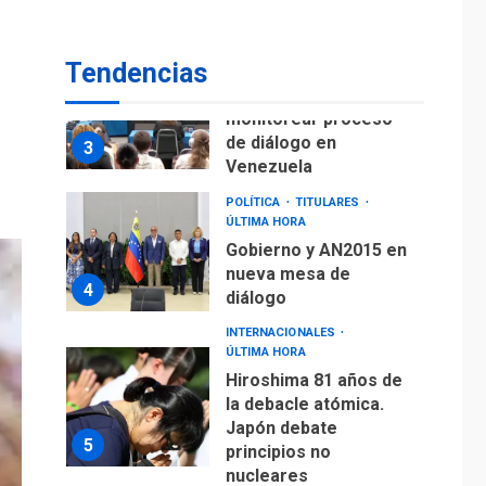
fuera de Bogotá
POLÍTICA
TITULARES
Tendencias
ÚLTIMA HORA
ONGs piden a CIDH
monitorear proceso
de diálogo en
3
Venezuela
POLÍTICA
TITULARES
ÚLTIMA HORA
Gobierno y AN2015 en
nueva mesa de
4
diálogo
INTERNACIONALES
ÚLTIMA HORA
Hiroshima 81 años de
la debacle atómica.
Japón debate
5
principios no
nucleares