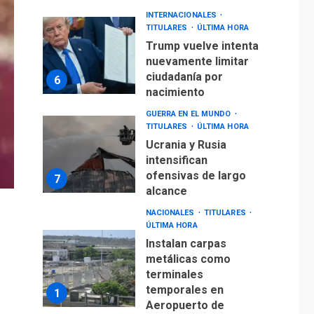
INTERNACIONALES
TITULARES
ÚLTIMA HORA
Trump vuelve intenta
nuevamente limitar
ciudadanía por
6
nacimiento
GUERRA EN EL MUNDO
TITULARES
ÚLTIMA HORA
Ucrania y Rusia
intensifican
ofensivas de largo
7
alcance
NACIONALES
TITULARES
ÚLTIMA HORA
Instalan carpas
metálicas como
terminales
temporales en
1
Aeropuerto de