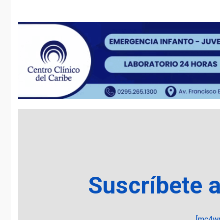
Suscríbete 
[mc4wp