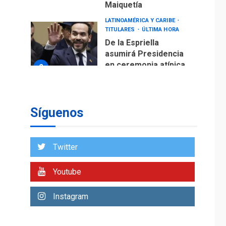
Maiquetía
LATINOAMÉRICA Y CARIBE
TITULARES
ÚLTIMA HORA
De la Espriella
asumirá Presidencia
en ceremonia atípica
2
fuera de Bogotá
POLÍTICA
TITULARES
ÚLTIMA HORA
Síguenos
ONGs piden a CIDH
monitorear proceso
de diálogo en
3
Twitter
Venezuela
POLÍTICA
TITULARES
Youtube
ÚLTIMA HORA
Gobierno y AN2015 en
Instagram
nueva mesa de
4
diálogo
INTERNACIONALES