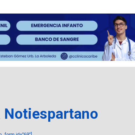
a Notiespartano
_form id="69"]