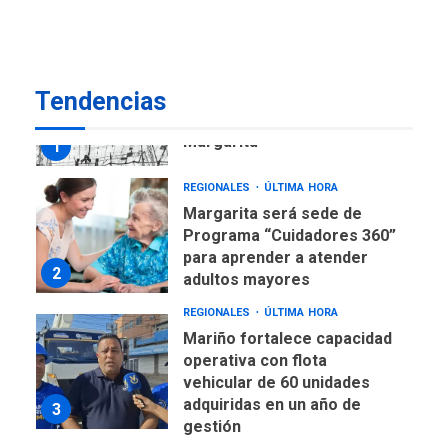
US$183.000 millones para
7
alcanzar 3 millones de bdp
REGIONALES
ÚLTIMA HORA
Tendencias
Libro de Guadalupe Burelli
eleva sus velas en
Margarita
1
REGIONALES
ÚLTIMA HORA
Margarita será sede de
Programa “Cuidadores 360”
para aprender a atender
2
adultos mayores
REGIONALES
ÚLTIMA HORA
Mariño fortalece capacidad
operativa con flota
vehicular de 60 unidades
adquiridas en un año de
3
gestión