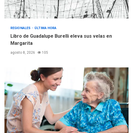
gestión
REGIONALES
ÚLTIMA HORA
Reparan hundimiento de la
«Juan Bautista Arismendi» a
REGIONALES
ÚLTIMA HORA
la altura de Macho Muerto
Libro de Guadalupe Burelli eleva sus velas en
4
Margarita
REGIONALES
TECNOLOGÍA
agosto 8, 2026
105
ÚLTIMA HORA
Fedecámaras NE y Unimar
trabajan en diplomado para
creación y manejo de
5
estadísticas de turismo