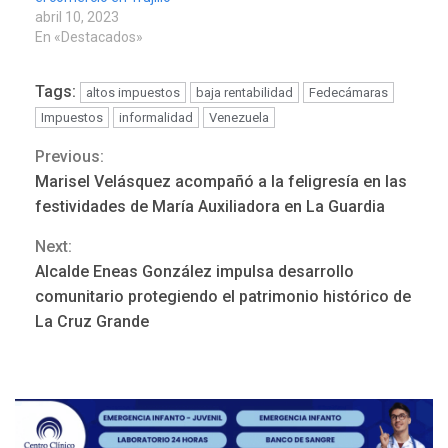
abril 10, 2023
En «Destacados»
Tags:
altos impuestos
baja rentabilidad
Fedecámaras
Impuestos
informalidad
Venezuela
Previous:
Continue
Marisel Velásquez acompañó a la feligresía en las
Reading
festividades de María Auxiliadora en La Guardia
Next:
Alcalde Eneas González impulsa desarrollo
REGIONALES
ÚLTIMA HORA
comunitario protegiendo el patrimonio histórico de
Mariño fortalece capacidad
La Cruz Grande
operativa con flota
vehicular de 60 unidades
adquiridas en un año de
3
gestión
REGIONALES
ÚLTIMA HORA