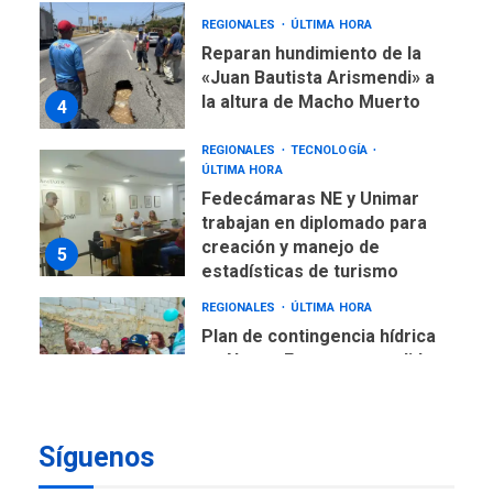
REGIONALES
ÚLTIMA HORA
Reparan hundimiento de la
«Juan Bautista Arismendi» a
la altura de Macho Muerto
4
REGIONALES
TECNOLOGÍA
ÚLTIMA HORA
Fedecámaras NE y Unimar
trabajan en diplomado para
creación y manejo de
5
estadísticas de turismo
REGIONALES
ÚLTIMA HORA
Plan de contingencia hídrica
en Nueva Esparta consolida
avances en territorio
6
insular
Síguenos
ECONOMÍA
TITULARES
ÚLTIMA HORA