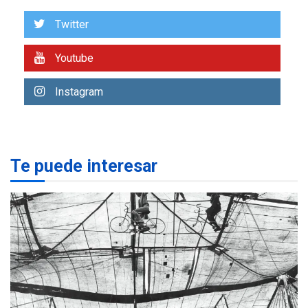
Venezuela requiere
US$183.000 millones para
Twitter
7
alcanzar 3 millones de bdp
Youtube
REGIONALES
ÚLTIMA HORA
Libro de Guadalupe Burelli
Instagram
eleva sus velas en
Margarita
1
REGIONALES
ÚLTIMA HORA
Te puede interesar
Margarita será sede de
Programa “Cuidadores 360”
para aprender a atender
2
adultos mayores
REGIONALES
ÚLTIMA HORA
Mariño fortalece capacidad
operativa con flota
vehicular de 60 unidades
adquiridas en un año de
3