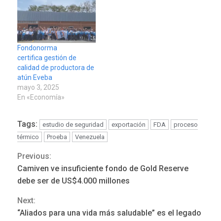
Fondonorma
certifica gestión de
calidad de productora de
atún Eveba
mayo 3, 2025
En «Economía»
Tags:
estudio de seguridad
exportación
FDA
proceso
térmico
Proeba
Venezuela
Previous:
Continue
Camiven ve insuficiente fondo de Gold Reserve
POLÍTICA
TITULARES
Reading
ÚLTIMA HORA
debe ser de US$4.000 millones
ONGs piden a CIDH
Next:
monitorear proceso de
3
diálogo en Venezuela
“Aliados para una vida más saludable” es el legado