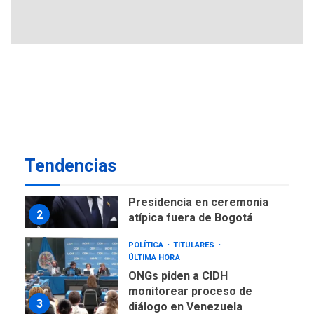
Ucrania y Rusia intensifican
ofensivas de largo alcance
7
NACIONALES
TITULARES
ÚLTIMA HORA
Instalan carpas metálicas
como terminales
temporales en Aeropuerto
1
de Maiquetía
LATINOAMÉRICA Y CARIBE
Tendencias
TITULARES
ÚLTIMA HORA
De la Espriella asumirá
Presidencia en ceremonia
2
atípica fuera de Bogotá
POLÍTICA
TITULARES
ÚLTIMA HORA
ONGs piden a CIDH
monitorear proceso de
3
diálogo en Venezuela