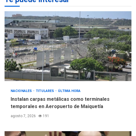
POLÍTICA
TITULARES
ÚLTIMA HORA
Gobierno y AN2015 en
nueva mesa de diálogo
4
INTERNACIONALES
ÚLTIMA HORA
Hiroshima 81 años de la
debacle atómica. Japón
debate principios no
5
nucleares
NACIONALES
TITULARES
ÚLTIMA HORA
Instalan carpas metálicas como terminales
temporales en Aeropuerto de Maiquetía
agosto 7, 2026
191