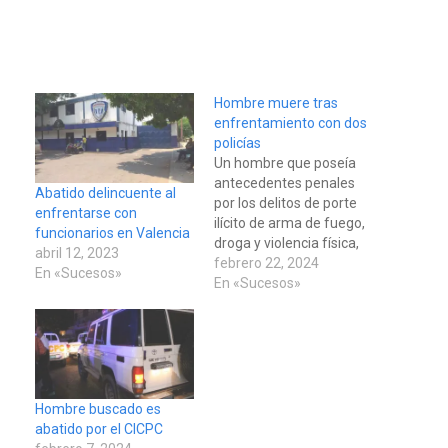
Hombre muere tras
enfrentamiento con dos
policías
Un hombre que poseía
antecedentes penales
Abatido delincuente al
por los delitos de porte
enfrentarse con
ilícito de arma de fuego,
funcionarios en Valencia
droga y violencia física,
abril 12, 2023
perdió la vida alrededor
febrero 22, 2024
En «Sucesos»
de las 9:00 a.m. de este
En «Sucesos»
miércoles, al hacer
frente a una comisión de
la Policía Nacional
Bolivariana (PNB), en el
sector Trapichito en el
municipio…
Hombre buscado es
abatido por el CICPC