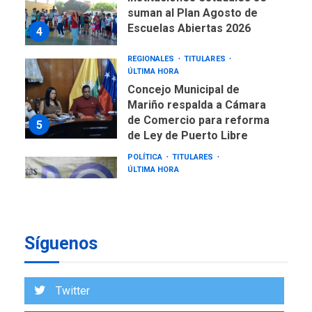
suman al Plan Agosto de
Escuelas Abiertas 2026
4
REGIONALES
TITULARES
ÚLTIMA HORA
Concejo Municipal de
Mariño respalda a Cámara
de Comercio para reforma
5
de Ley de Puerto Libre
POLÍTICA
TITULARES
ÚLTIMA HORA
CNP plantea incluir Libertad
de Expresión en agenda de
negociación con comisión
6
de AN 2015
Síguenos
DESTACADOS
NACIONALES
ÚLTIMA HORA
Gobierno nacional y
Twitter
regional nos respaldaron