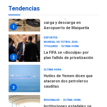
Tendencias
NACIONALES
TITULARES
ÚLTIMA HORA
Reanudan operaciones de
carga y descarga en
1
Aeropuerto de Maiquetía
DEPORTES
MUNDIAL DE FÚTBOL 2026
TITULARES
ÚLTIMA HORA
La FIFA se «disculpa» por
2
plan fallido de privatización
ÚLTIMA HORA
Hutíes de Yemen dicen que
atacaron dos petroleros
sauditas
3
REGIONALES
ÚLTIMA HORA
Instituciones estadales se