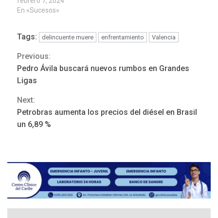
febrero 7, 2024
En «Sucesos»
Tags:
delincuente muere
enfrentamiento
Valencia
Previous:
Continue
Pedro Ávila buscará nuevos rumbos en Grandes
Reading
Ligas
Next:
Petrobras aumenta los precios del diésel en Brasil
ÚLTIMA HORA
un 6,89 %
Hutíes de Yemen dicen que
atacaron dos petroleros
sauditas
3
REGIONALES
ÚLTIMA HORA
Instituciones estadales se
suman al Plan Agosto de
Escuelas Abiertas 2026
4