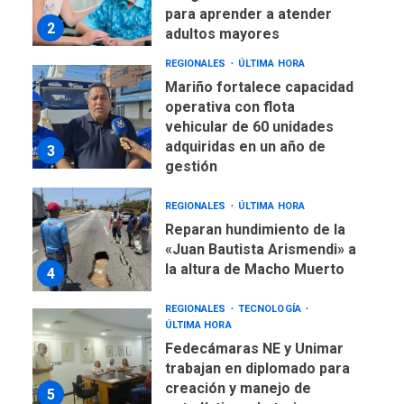
REGIONALES
ÚLTIMA HORA
Mariño fortalece capacidad
operativa con flota
vehicular de 60 unidades
adquiridas en un año de
3
gestión
REGIONALES
ÚLTIMA HORA
Reparan hundimiento de la
«Juan Bautista Arismendi» a
la altura de Macho Muerto
4
REGIONALES
TECNOLOGÍA
ÚLTIMA HORA
Fedecámaras NE y Unimar
trabajan en diplomado para
creación y manejo de
5
estadísticas de turismo
REGIONALES
ÚLTIMA HORA