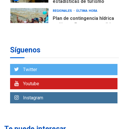
Plan de contingencia hídrica
en Nueva Esparta consolida
avances en territorio
6
insular
ECONOMÍA
TITULARES
ÚLTIMA HORA
Venezuela requiere
Síguenos
US$183.000 millones para
7
alcanzar 3 millones de bdp
Twitter
REGIONALES
ÚLTIMA HORA
Libro de Guadalupe Burelli
Youtube
eleva sus velas en
Margarita
1
Instagram
REGIONALES
ÚLTIMA HORA
Margarita será sede de
Programa “Cuidadores 360”
para aprender a atender
Te puede interesar