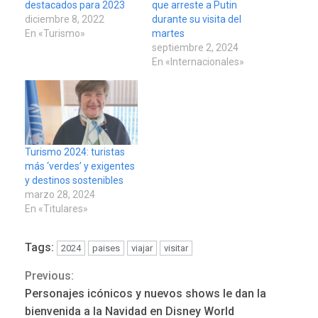
destacados para 2023
que arreste a Putin
diciembre 8, 2022
durante su visita del
En «Turismo»
martes
septiembre 2, 2024
En «Internacionales»
Turismo 2024: turistas
más ‘verdes’ y exigentes
y destinos sostenibles
marzo 28, 2024
En «Titulares»
Tags:
2024
paises
viajar
visitar
Previous:
Continue
Personajes icónicos y nuevos shows le dan la
Reading
bienvenida a la Navidad en Disney World
REGIONALES
ÚLTIMA HORA