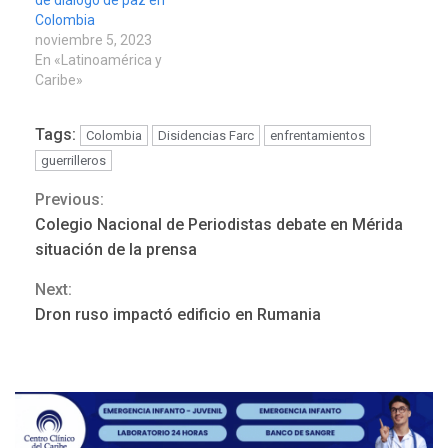
Colombia
noviembre 5, 2023
En «Latinoamérica y
Caribe»
Tags:
Colombia
Disidencias Farc
enfrentamientos
guerrilleros
Previous:
Continue
Colegio Nacional de Periodistas debate en Mérida
Reading
situación de la prensa
REGIONALES
ÚLTIMA HORA
Next:
Mariño fortalece capacidad
Dron ruso impactó edificio en Rumania
operativa con flota
vehicular de 60 unidades
adquiridas en un año de
3
gestión
REGIONALES
ÚLTIMA HORA