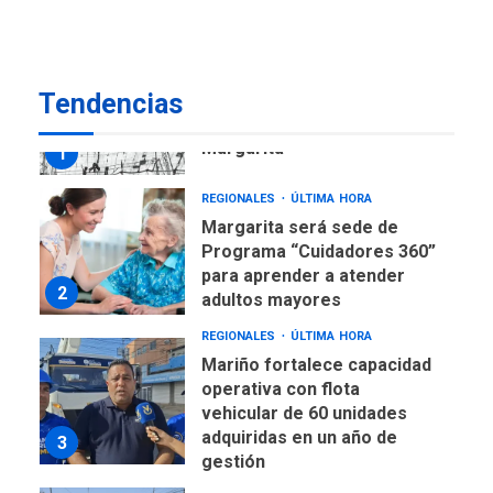
7
alcanzar 3 millones de bdp
REGIONALES
ÚLTIMA HORA
Tendencias
Libro de Guadalupe Burelli
eleva sus velas en
Margarita
1
REGIONALES
ÚLTIMA HORA
Margarita será sede de
Programa “Cuidadores 360”
para aprender a atender
2
adultos mayores
REGIONALES
ÚLTIMA HORA
Mariño fortalece capacidad
operativa con flota
vehicular de 60 unidades
adquiridas en un año de
3
gestión