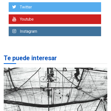
US$183.000 millones para
Twitter
7
alcanzar 3 millones de bdp
Youtube
REGIONALES
ÚLTIMA HORA
Libro de Guadalupe Burelli
Instagram
eleva sus velas en
Margarita
1
REGIONALES
ÚLTIMA HORA
Te puede interesar
Margarita será sede de
Programa “Cuidadores 360”
para aprender a atender
2
adultos mayores
REGIONALES
ÚLTIMA HORA
Mariño fortalece capacidad
operativa con flota
vehicular de 60 unidades
adquiridas en un año de
3
gestión