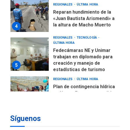
REGIONALES
ÚLTIMA HORA
Reparan hundimiento de la
«Juan Bautista Arismendi» a
la altura de Macho Muerto
4
REGIONALES
TECNOLOGÍA
ÚLTIMA HORA
Fedecámaras NE y Unimar
trabajan en diplomado para
creación y manejo de
5
estadísticas de turismo
REGIONALES
ÚLTIMA HORA
Plan de contingencia hídrica
en Nueva Esparta consolida
avances en territorio
6
insular
Síguenos
ECONOMÍA
TITULARES
ÚLTIMA HORA
Venezuela requiere