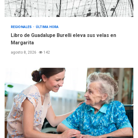
REGIONALES
ÚLTIMA HORA
Reparan hundimiento de la
«Juan Bautista Arismendi» a
REGIONALES
ÚLTIMA HORA
la altura de Macho Muerto
Libro de Guadalupe Burelli eleva sus velas en
4
Margarita
REGIONALES
TECNOLOGÍA
agosto 8, 2026
142
ÚLTIMA HORA
Fedecámaras NE y Unimar
trabajan en diplomado para
creación y manejo de
5
estadísticas de turismo