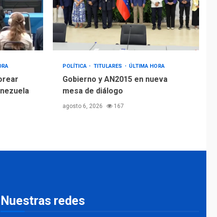
ORA
POLÍTICA
TITULARES
ÚLTIMA HORA
orear
Gobierno y AN2015 en nueva
enezuela
mesa de diálogo
agosto 6, 2026
167
Nuestras redes