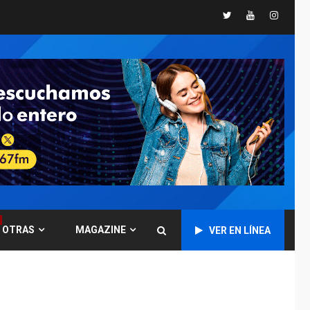
Twitter
Youtube
Instagr
GUERRA EN EL MUNDO
TITULARES
ÚLTIMA HORA
Ucrania y Rusia
intensifican
ofensivas de largo
7
alcance
NACIONALES
TITULARES
ÚLTIMA HORA
Instalan carpas
metálicas como
terminales
temporales en
1
Aeropuerto de
Maiquetía
OTRAS
MAGAZINE
VER EN LÍNEA
LATINOAMÉRICA Y CARIBE
TITULARES
ÚLTIMA HORA
De la Espriella
asumirá Presidencia
en ceremonia atípica
2