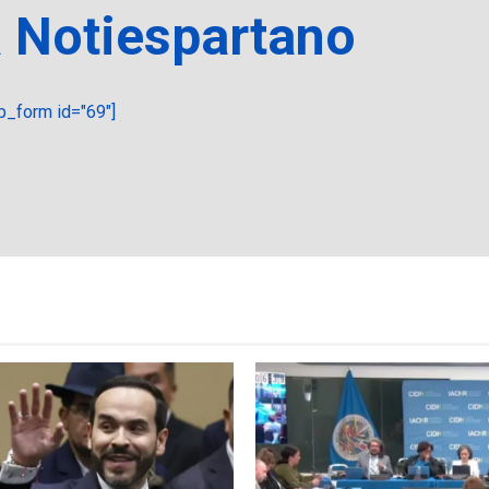
a Notiespartano
_form id="69"]