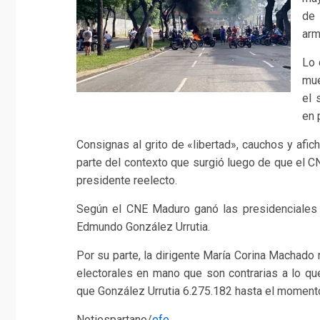
de 
arm
Lo 
mue
el 
en 
Consignas al grito de «libertad», cauchos y afi
parte del contexto que surgió luego de que el C
presidente reelecto.
Según el CNE Maduro ganó las presidenciales c
Edmundo González Urrutia.
Por su parte, la dirigente María Corina Machado
electorales en mano que son contrarias a lo qu
que González Urrutia 6.275.182 hasta el moment
Notiespartano/
efe