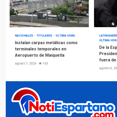
NACIONALES
TITULARES
ÚLTIMA HORA
LATINOAMÉR
ÚLTIMA HOR
Instalan carpas metálicas como
De la Esp
terminales temporales en
Presiden
Aeropuerto de Maiquetía
fuera de
agosto 7, 2026
165
agosto 6, 2