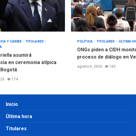
ICA Y CARIBE
TITULARES
POLÍTICA
TITULARES
ÚLTIMA H
A
ONGs piden a CIDH monit
riella asumirá
proceso de diálogo en V
cia en ceremonia atípica
agosto 6, 2026
165
 Bogotá
026
174
Inicio
Última hora
Titulares