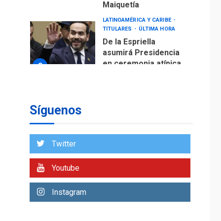
Maiquetía
LATINOAMÉRICA Y CARIBE
TITULARES
ÚLTIMA HORA
De la Espriella
asumirá Presidencia
en ceremonia atípica
2
fuera de Bogotá
POLÍTICA
TITULARES
ÚLTIMA HORA
Síguenos
ONGs piden a CIDH
monitorear proceso
de diálogo en
3
Twitter
Venezuela
POLÍTICA
TITULARES
Youtube
ÚLTIMA HORA
Gobierno y AN2015 en
Instagram
nueva mesa de
4
diálogo
INTERNACIONALES