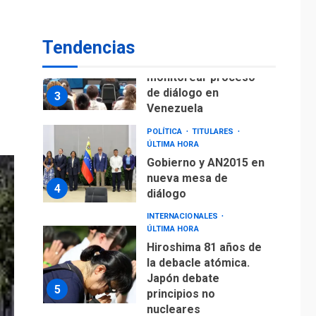
fuera de Bogotá
POLÍTICA
TITULARES
Tendencias
ÚLTIMA HORA
ONGs piden a CIDH
monitorear proceso
de diálogo en
3
Venezuela
POLÍTICA
TITULARES
ÚLTIMA HORA
Gobierno y AN2015 en
nueva mesa de
4
diálogo
INTERNACIONALES
ÚLTIMA HORA
Hiroshima 81 años de
la debacle atómica.
Japón debate
5
principios no
nucleares