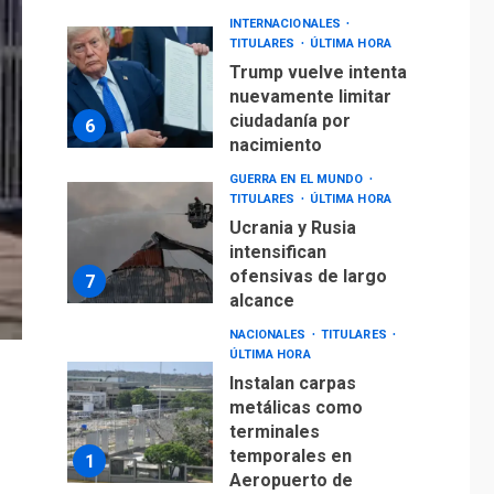
INTERNACIONALES
TITULARES
ÚLTIMA HORA
Trump vuelve intenta
nuevamente limitar
ciudadanía por
6
nacimiento
GUERRA EN EL MUNDO
TITULARES
ÚLTIMA HORA
Ucrania y Rusia
intensifican
ofensivas de largo
7
alcance
NACIONALES
TITULARES
ÚLTIMA HORA
Instalan carpas
metálicas como
terminales
temporales en
1
Aeropuerto de