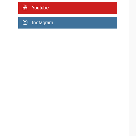
REGIONALES
ÚLTIMA HORA
Youtube
Plan de contingencia
hídrica en Nueva
Instagram
Esparta consolida
avances en territorio
6
insular
ECONOMÍA
TITULARES
ÚLTIMA HORA
Venezuela requiere
US$183.000 millones
para alcanzar 3
7
millones de bdp
REGIONALES
ÚLTIMA HORA
Libro de Guadalupe
Burelli eleva sus
velas en Margarita
1
REGIONALES
ÚLTIMA HORA