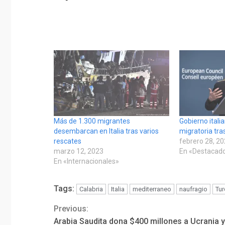
Más de 1.300 migrantes
Gobierno itali
desembarcan en Italia tras varios
migratoria tra
rescates
febrero 28, 2
marzo 12, 2023
En «Destacad
En «Internacionales»
Tags:
Calabria
Italia
mediterraneo
naufragio
Tur
Previous:
Continue
Arabia Saudita dona $400 millones a Ucrania y