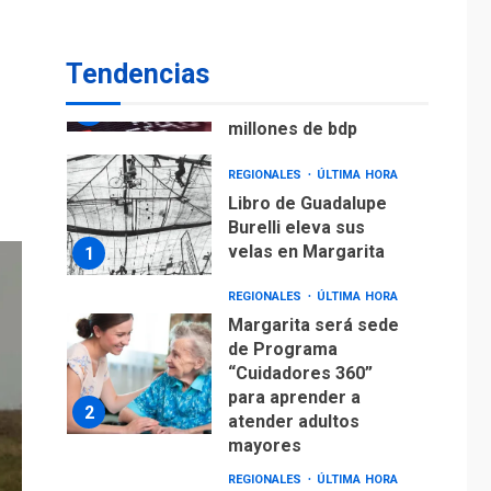
ECONOMÍA
TITULARES
ÚLTIMA HORA
Venezuela requiere
Tendencias
US$183.000 millones
para alcanzar 3
7
millones de bdp
REGIONALES
ÚLTIMA HORA
Libro de Guadalupe
Burelli eleva sus
velas en Margarita
1
REGIONALES
ÚLTIMA HORA
Margarita será sede
de Programa
“Cuidadores 360”
para aprender a
2
atender adultos
mayores
REGIONALES
ÚLTIMA HORA