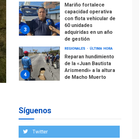
Mariño fortalece
capacidad operativa
con flota vehicular de
60 unidades
3
adquiridas en un año
de gestión
REGIONALES
ÚLTIMA HORA
Reparan hundimiento
de la «Juan Bautista
Arismendi» a la altura
4
de Macho Muerto
REGIONALES
TECNOLOGÍA
ÚLTIMA HORA
Fedecámaras NE y
Unimar trabajan en
Síguenos
diplomado para
creación y manejo de
5
estadísticas de
Twitter
turismo