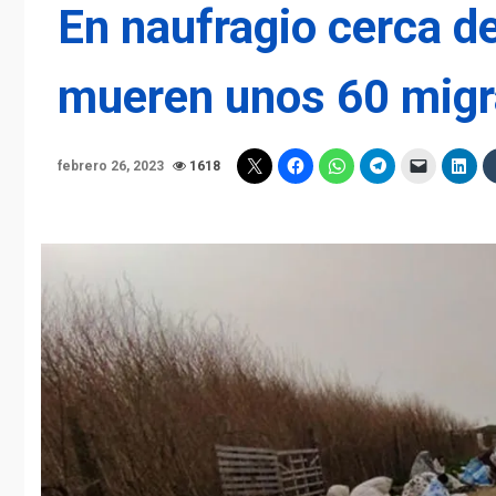
En naufragio cerca de 
mueren unos 60 migr
febrero 26, 2023
1618