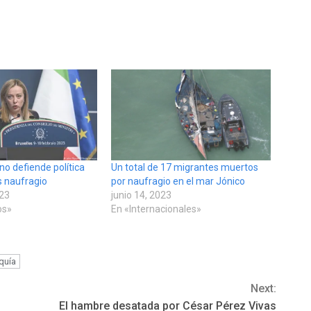
ano defiende política
Un total de 17 migrantes muertos
s naufragio
por naufragio en el mar Jónico
023
junio 14, 2023
os»
En «Internacionales»
quía
Next:
El hambre desatada por César Pérez Vivas