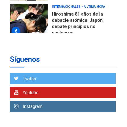
INTERNACIONALES
ÚLTIMA HORA
Hiroshima 81 años de la
debacle atómica. Japón
debate principios no
6
nucleares
INTERNACIONALES
TITULARES
ÚLTIMA HORA
Trump vuelve intenta
Síguenos
nuevamente limitar
7
ciudadanía por nacimiento
Twitter
LATINOAMÉRICA Y CARIBE
TITULARES
ÚLTIMA HORA
De la Espriella jura como
Youtube
nuevo presidente de
1
Colombia
Instagram
NACIONALES
TITULARES
ÚLTIMA HORA
Instalan carpas metálicas