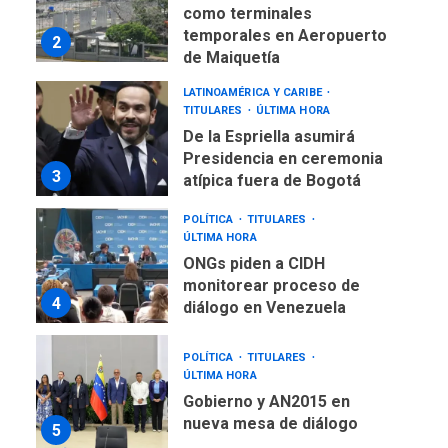
como terminales
temporales en Aeropuerto
2
de Maiquetía
LATINOAMÉRICA Y CARIBE
TITULARES
ÚLTIMA HORA
De la Espriella asumirá
Presidencia en ceremonia
3
atípica fuera de Bogotá
POLÍTICA
TITULARES
ÚLTIMA HORA
ONGs piden a CIDH
monitorear proceso de
4
diálogo en Venezuela
POLÍTICA
TITULARES
ÚLTIMA HORA
Gobierno y AN2015 en
nueva mesa de diálogo
5