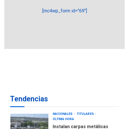
INTERNACIONALES
ÚLTIMA HORA
[mc4wp_form id="69"]
Hiroshima 81 años de la
debacle atómica. Japón
debate principios no
6
nucleares
INTERNACIONALES
TITULARES
ÚLTIMA HORA
Trump vuelve intenta
nuevamente limitar
7
ciudadanía por nacimiento
LATINOAMÉRICA Y CARIBE
TITULARES
ÚLTIMA HORA
De la Espriella jura como
Tendencias
nuevo presidente de
1
Colombia
NACIONALES
TITULARES
ÚLTIMA HORA
Instalan carpas metálicas