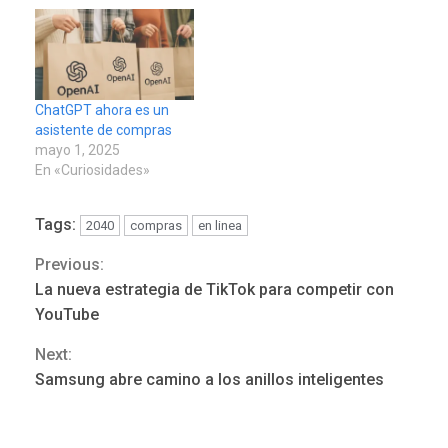
ChatGPT ahora es un
asistente de compras
mayo 1, 2025
En «Curiosidades»
Tags:
2040
compras
en linea
Previous:
Continue
La nueva estrategia de TikTok para competir con
NACIONALES
TITULARES
ÚLTIMA HORA
Reading
YouTube
Dólar cierra la semana en
756,71 bolívares
Next:
3
Samsung abre camino a los anillos inteligentes
POLÍTICA
TITULARES
ÚLTIMA HORA