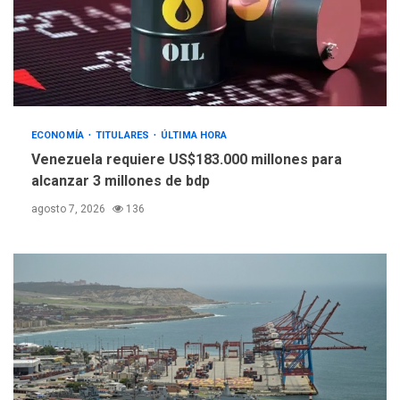
María Lourdes Afiuni
4
INTERNACIONALES
TITULARES
ÚLTIMA HORA
España impone controles
fronterizos a Italia
5
ECONOMÍA
TITULARES
ÚLTIMA HORA
Venezuela requiere US$183.000 millones para
alcanzar 3 millones de bdp
agosto 7, 2026
136