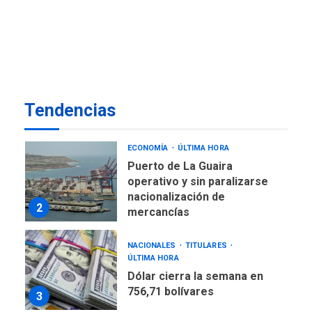
ECONOMÍA
TITULARES
ÚLTIMA HORA
Venezuela requiere
US$183.000 millones para
1
alcanzar 3 millones de bdp
ECONOMÍA
ÚLTIMA HORA
Tendencias
Puerto de La Guaira
operativo y sin paralizarse
nacionalización de
2
mercancías
NACIONALES
TITULARES
ÚLTIMA HORA
Dólar cierra la semana en
756,71 bolívares
3
POLÍTICA
TITULARES
ÚLTIMA HORA