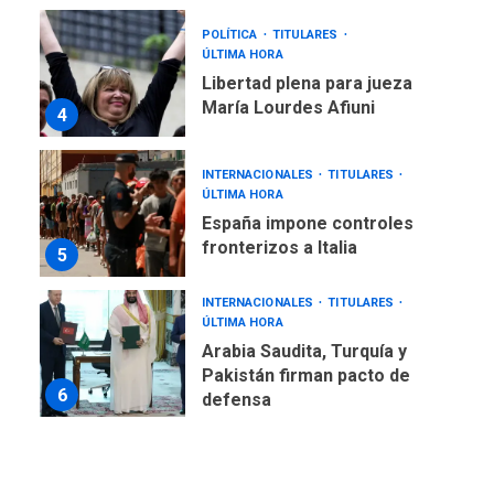
Libertad plena para jueza
María Lourdes Afiuni
4
INTERNACIONALES
TITULARES
ÚLTIMA HORA
España impone controles
fronterizos a Italia
5
INTERNACIONALES
TITULARES
ÚLTIMA HORA
Arabia Saudita, Turquía y
Pakistán firman pacto de
6
defensa
LATINOAMÉRICA Y CARIBE
TITULARES
ÚLTIMA HORA
De la Espriella jura como
nuevo presidente de
7
Colombia