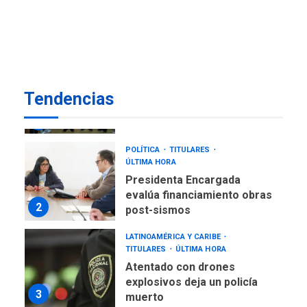
«Juan Bautista Arismendi» a
la altura de Macho Muerto
7
REGIONALES
ÚLTIMA HORA
Alcaldía de Mariño climatiza
Tendencias
Núcleo del Sistema de
Orquestas Porlamar
1
POLÍTICA
TITULARES
ÚLTIMA HORA
Presidenta Encargada
evalúa financiamiento obras
2
post-sismos
LATINOAMÉRICA Y CARIBE
TITULARES
ÚLTIMA HORA
Atentado con drones
explosivos deja un policía
3
muerto