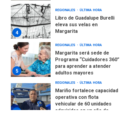
REGIONALES
ÚLTIMA HORA
Libro de Guadalupe Burelli
eleva sus velas en
Margarita
4
REGIONALES
ÚLTIMA HORA
Margarita será sede de
Programa “Cuidadores 360”
para aprender a atender
5
adultos mayores
REGIONALES
ÚLTIMA HORA
Mariño fortalece capacidad
operativa con flota
vehicular de 60 unidades
adquiridas en un año de
6
gestión
REGIONALES
ÚLTIMA HORA