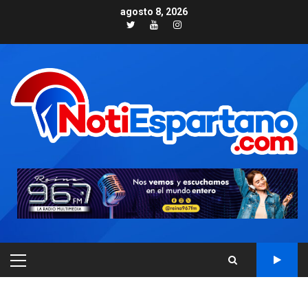
Skip
agosto 8, 2026
to
Twitter
Youtube
Instagram
content
PRIMARY
MENU