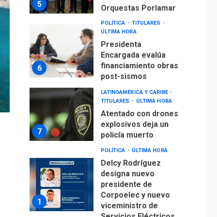
5
Orquestas Porlamar
POLÍTICA
TITULARES
ÚLTIMA HORA
Presidenta
Encargada evalúa
financiamiento obras
6
post-sismos
LATINOAMÉRICA Y CARIBE
TITULARES
ÚLTIMA HORA
Atentado con drones
explosivos deja un
7
policía muerto
POLÍTICA
ÚLTIMA HORA
Delcy Rodríguez
designa nuevo
presidente de
Corpoelec y nuevo
1
viceministro de
Servicios Eléctricos