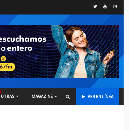
Presidenta
Twitter
Youtube
Instagr
Encargada evalúa
financiamiento obras
6
post-sismos
LATINOAMÉRICA Y CARIBE
TITULARES
ÚLTIMA HORA
Atentado con drones
explosivos deja un
7
policía muerto
POLÍTICA
ÚLTIMA HORA
Delcy Rodríguez
designa nuevo
presidente de
OTRAS
MAGAZINE
Corpoelec y nuevo
VER EN LÍNEA
1
viceministro de
Servicios Eléctricos
DEPORTES
TITULARES
ÚLTIMA HORA