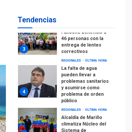
Lionel Messi llega a
Argentina para
2
despedir a su padre
Tendencias
REGIONALES
ÚLTIMA HORA
Funsone benefició a
46 personas con la
entrega de lentes
3
correctivos
REGIONALES
ÚLTIMA HORA
La falta de agua
pueden llevar a
problemas sanitarios
y asumirse como
4
problema de orden
público
REGIONALES
ÚLTIMA HORA
Alcaldía de Mariño
climatiza Núcleo del
Sistema de