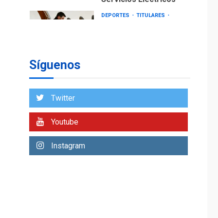
DEPORTES
TITULARES
ÚLTIMA HORA
Lionel Messi llega a
Argentina para
2
despedir a su padre
Síguenos
REGIONALES
ÚLTIMA HORA
Funsone benefició a
46 personas con la
Twitter
entrega de lentes
3
correctivos
Youtube
REGIONALES
ÚLTIMA HORA
Instagram
La falta de agua
pueden llevar a
problemas sanitarios
y asumirse como
4
problema de orden
público
REGIONALES
ÚLTIMA HORA