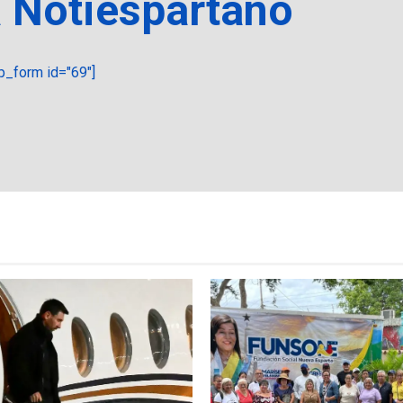
a Notiespartano
_form id="69"]