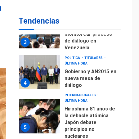
o
fuera de Bogotá
POLÍTICA
TITULARES
Tendencias
ÚLTIMA HORA
ONGs piden a CIDH
monitorear proceso
de diálogo en
3
Venezuela
POLÍTICA
TITULARES
ÚLTIMA HORA
Gobierno y AN2015 en
nueva mesa de
4
diálogo
INTERNACIONALES
ÚLTIMA HORA
Hiroshima 81 años de
la debacle atómica.
Japón debate
5
principios no
nucleares