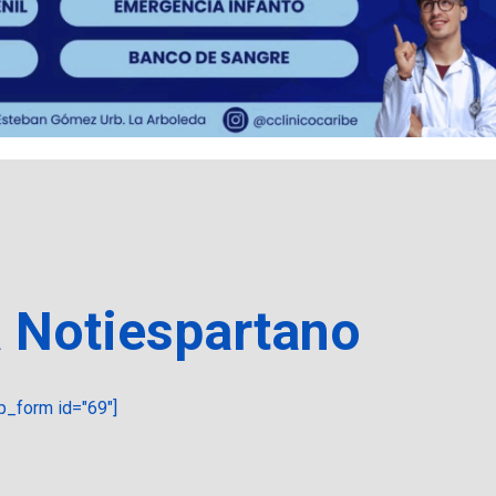
a Notiespartano
_form id="69"]