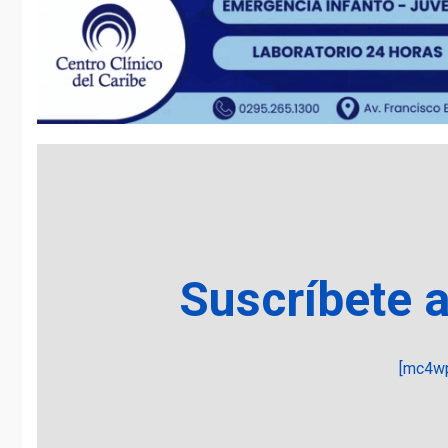
Suscríbete 
[mc4wp