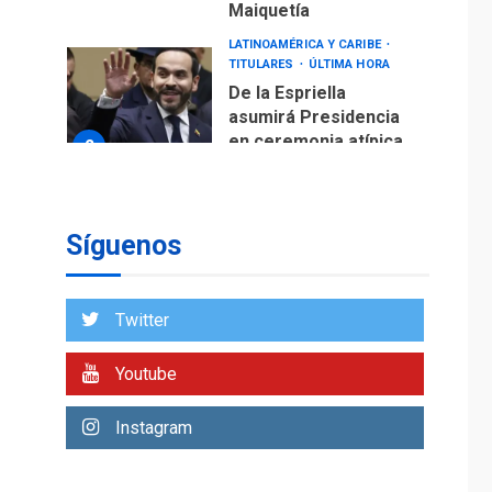
Maiquetía
LATINOAMÉRICA Y CARIBE
TITULARES
ÚLTIMA HORA
De la Espriella
asumirá Presidencia
en ceremonia atípica
2
fuera de Bogotá
POLÍTICA
TITULARES
ÚLTIMA HORA
Síguenos
ONGs piden a CIDH
monitorear proceso
de diálogo en
3
Twitter
Venezuela
POLÍTICA
TITULARES
Youtube
ÚLTIMA HORA
Gobierno y AN2015 en
Instagram
nueva mesa de
4
diálogo
INTERNACIONALES