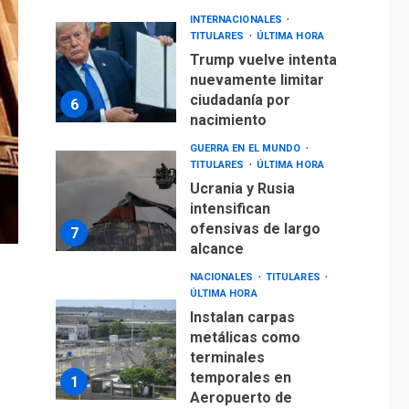
INTERNACIONALES
TITULARES
ÚLTIMA HORA
Trump vuelve intenta
nuevamente limitar
ciudadanía por
6
nacimiento
GUERRA EN EL MUNDO
TITULARES
ÚLTIMA HORA
Ucrania y Rusia
intensifican
ofensivas de largo
7
alcance
NACIONALES
TITULARES
ÚLTIMA HORA
Instalan carpas
metálicas como
terminales
temporales en
1
Aeropuerto de