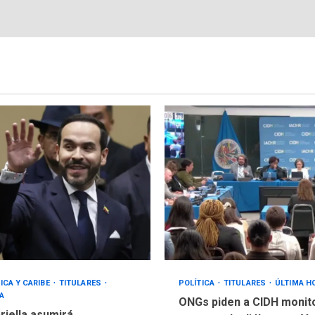
ICA Y CARIBE
TITULARES
POLÍTICA
TITULARES
ÚLTIMA H
A
ONGs piden a CIDH monit
riella asumirá