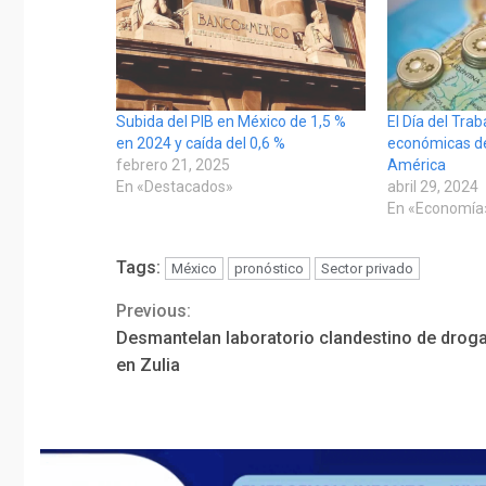
Subida del PIB en México de 1,5 %
El Día del Trab
en 2024 y caída del 0,6 %
económicas d
febrero 21, 2025
América
En «Destacados»
abril 29, 2024
En «Economía
Tags:
México
pronóstico
Sector privado
Previous:
Continue
Desmantelan laboratorio clandestino de drog
Reading
en Zulia