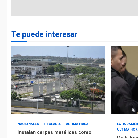
Te puede interesar
NACIONALES
TITULARES
ÚLTIMA HORA
LATINOAMÉR
ÚLTIMA HOR
Instalan carpas metálicas como
De la Esp