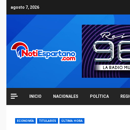
Skip
agosto 7, 2026
to
content
INICIO
NACIONALES
POLÍTICA
REG
ECONOMÍA
TITULARES
ÚLTIMA HORA