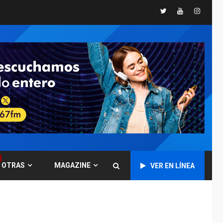
Twitter
Youtube
Instagr
GUERRA EN EL MUNDO
TITULARES
ÚLTIMA HORA
Ucrania y Rusia
intensifican
ofensivas de largo
7
alcance
NACIONALES
TITULARES
ÚLTIMA HORA
Instalan carpas
metálicas como
terminales
temporales en
1
Aeropuerto de
Maiquetía
OTRAS
MAGAZINE
VER EN LÍNEA
LATINOAMÉRICA Y CARIBE
TITULARES
ÚLTIMA HORA
De la Espriella
asumirá Presidencia
en ceremonia atípica
2