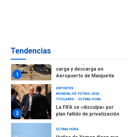
ÚLTIMA HORA
Gobierno nacional y
regional nos respaldaron
desde el primer momento
7
tras terremotos del 24J
asegura Gustavo Duque
Tendencias
NACIONALES
TITULARES
ÚLTIMA HORA
Reanudan operaciones de
carga y descarga en
1
Aeropuerto de Maiquetía
DEPORTES
MUNDIAL DE FÚTBOL 2026
TITULARES
ÚLTIMA HORA
La FIFA se «disculpa» por
2
plan fallido de privatización
ÚLTIMA HORA