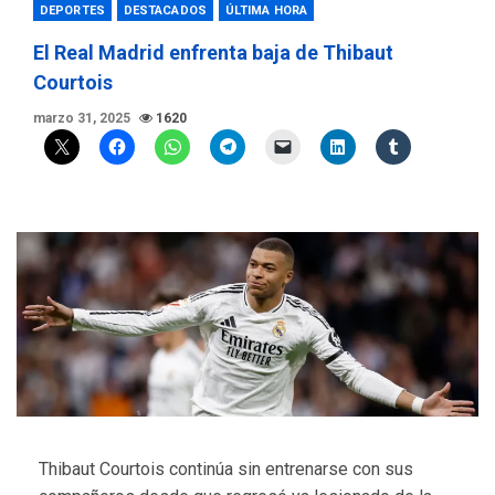
DEPORTES
DESTACADOS
ÚLTIMA HORA
El Real Madrid enfrenta baja de Thibaut
Courtois
marzo 31, 2025
1620
Thibaut Courtois continúa sin entrenarse con sus