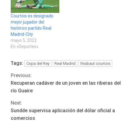
Courtois es designado
mejor jugador del
histórico partido Real
Madrid-City
mayo 5, 2022
En «Deportes»
Tags:
Copa del Rey
Real Madrid
thiabaut courtois
Previous:
Continue
Recuperan cadáver de un joven en las riberas del
Reading
río Guaire
Next:
Sundde supervisa aplicación del dólar oficial a
ÚLTIMA HORA
comercios
Hutíes de Yemen dicen que
atacaron dos petroleros
sauditas
3