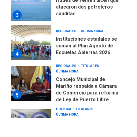
Hutíes de Yemen dicen que
atacaron dos petroleros
sauditas
3
REGIONALES
ÚLTIMA HORA
Instituciones estadales se
suman al Plan Agosto de
Escuelas Abiertas 2026
4
REGIONALES
TITULARES
ÚLTIMA HORA
Concejo Municipal de
Mariño respalda a Cámara
de Comercio para reforma
5
de Ley de Puerto Libre
POLÍTICA
TITULARES
ÚLTIMA HORA
CNP plantea incluir Libertad
de Expresión en agenda de
negociación con comisión