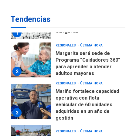
REGIONALES
ÚLTIMA HORA
Tendencias
Libro de Guadalupe Burelli
eleva sus velas en
Margarita
1
REGIONALES
ÚLTIMA HORA
Margarita será sede de
Programa “Cuidadores 360”
para aprender a atender
2
adultos mayores
REGIONALES
ÚLTIMA HORA
Mariño fortalece capacidad
operativa con flota
vehicular de 60 unidades
adquiridas en un año de
3
gestión
REGIONALES
ÚLTIMA HORA