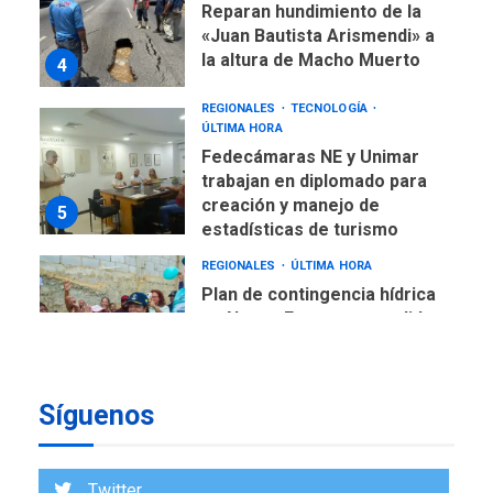
Reparan hundimiento de la
«Juan Bautista Arismendi» a
la altura de Macho Muerto
4
REGIONALES
TECNOLOGÍA
ÚLTIMA HORA
Fedecámaras NE y Unimar
trabajan en diplomado para
creación y manejo de
5
estadísticas de turismo
REGIONALES
ÚLTIMA HORA
Plan de contingencia hídrica
en Nueva Esparta consolida
avances en territorio
6
insular
Síguenos
ECONOMÍA
TITULARES
ÚLTIMA HORA
Venezuela requiere
US$183.000 millones para
Twitter