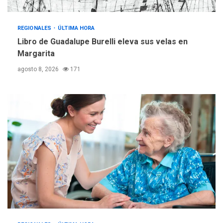
REGIONALES
ÚLTIMA HORA
Reparan hundimiento de la
«Juan Bautista Arismendi» a
REGIONALES
ÚLTIMA HORA
la altura de Macho Muerto
Libro de Guadalupe Burelli eleva sus velas en
4
Margarita
REGIONALES
TECNOLOGÍA
agosto 8, 2026
171
ÚLTIMA HORA
Fedecámaras NE y Unimar
trabajan en diplomado para
creación y manejo de
5
estadísticas de turismo