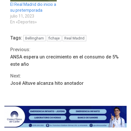
El Real Madrid dio inicio a
su pretemporada
julio 11, 2023
En «Deportes»
Tags:
Bellingham
fichaje
Real Madrid
Previous:
Continue
ANSA espera un crecimiento en el consumo de 5%
Reading
este año
REGIONALES
ÚLTIMA HORA
Next:
Mariño fortalece capacidad
José Altuve alcanza hito anotador
operativa con flota
vehicular de 60 unidades
adquiridas en un año de
3
gestión
REGIONALES
ÚLTIMA HORA
Reparan hundimiento de la