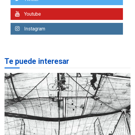
7
alcanzar 3 millones de bdp
Youtube
REGIONALES
ÚLTIMA HORA
Libro de Guadalupe Burelli
Instagram
eleva sus velas en
Margarita
1
REGIONALES
ÚLTIMA HORA
Te puede interesar
Margarita será sede de
Programa “Cuidadores 360”
para aprender a atender
2
adultos mayores
REGIONALES
ÚLTIMA HORA
Mariño fortalece capacidad
operativa con flota
vehicular de 60 unidades
adquiridas en un año de
3
gestión