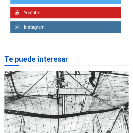
7
alcanzar 3 millones de bdp
Youtube
REGIONALES
ÚLTIMA HORA
Libro de Guadalupe Burelli
Instagram
eleva sus velas en
Margarita
1
REGIONALES
ÚLTIMA HORA
Te puede interesar
Margarita será sede de
Programa “Cuidadores 360”
para aprender a atender
2
adultos mayores
REGIONALES
ÚLTIMA HORA
Mariño fortalece capacidad
operativa con flota
vehicular de 60 unidades
adquiridas en un año de
3
gestión