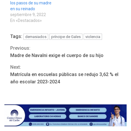
los pasos de su madre
en su reinado
septiembre 9, 2022
En «Destacados»
Tags:
demasiados
príncipe de Gales
violencia
Previous:
Continue
Madre de Navalni exige el cuerpo de su hijo
Reading
Next:
REGIONALES
ÚLTIMA HORA
Matrícula en escuelas públicas se redujo 3,62 % el
Mariño fortalece capacidad
año escolar 2023-2024
operativa con flota
vehicular de 60 unidades
adquiridas en un año de
3
gestión
REGIONALES
ÚLTIMA HORA
Reparan hundimiento de la