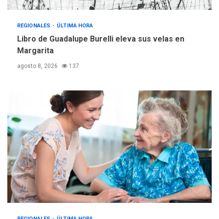
REGIONALES
ÚLTIMA HORA
Reparan hundimiento de la
«Juan Bautista Arismendi» a
REGIONALES
ÚLTIMA HORA
la altura de Macho Muerto
Libro de Guadalupe Burelli eleva sus velas en
4
Margarita
REGIONALES
TECNOLOGÍA
agosto 8, 2026
137
ÚLTIMA HORA
Fedecámaras NE y Unimar
trabajan en diplomado para
creación y manejo de
5
estadísticas de turismo
REGIONALES
ÚLTIMA HORA