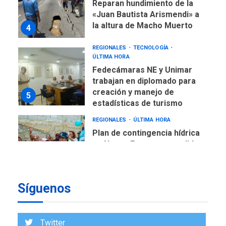
Reparan hundimiento de la
«Juan Bautista Arismendi» a
la altura de Macho Muerto
4
REGIONALES
TECNOLOGÍA
ÚLTIMA HORA
Fedecámaras NE y Unimar
trabajan en diplomado para
creación y manejo de
5
estadísticas de turismo
REGIONALES
ÚLTIMA HORA
Plan de contingencia hídrica
en Nueva Esparta consolida
avances en territorio
6
insular
Síguenos
ECONOMÍA
TITULARES
ÚLTIMA HORA
Venezuela requiere
US$183.000 millones para
Twitter