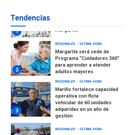
REGIONALES
ÚLTIMA HORA
Tendencias
Libro de Guadalupe Burelli
eleva sus velas en
Margarita
1
REGIONALES
ÚLTIMA HORA
Margarita será sede de
Programa “Cuidadores 360”
para aprender a atender
2
adultos mayores
REGIONALES
ÚLTIMA HORA
Mariño fortalece capacidad
operativa con flota
vehicular de 60 unidades
adquiridas en un año de
3
gestión
REGIONALES
ÚLTIMA HORA