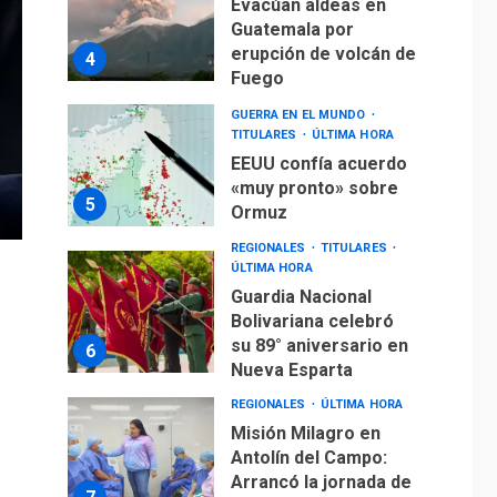
Evacúan aldeas en
Guatemala por
erupción de volcán de
4
Fuego
GUERRA EN EL MUNDO
TITULARES
ÚLTIMA HORA
EEUU confía acuerdo
«muy pronto» sobre
5
Ormuz
REGIONALES
TITULARES
ÚLTIMA HORA
Guardia Nacional
Bolivariana celebró
su 89° aniversario en
6
Nueva Esparta
REGIONALES
ÚLTIMA HORA
Misión Milagro en
Antolín del Campo:
Arrancó la jornada de