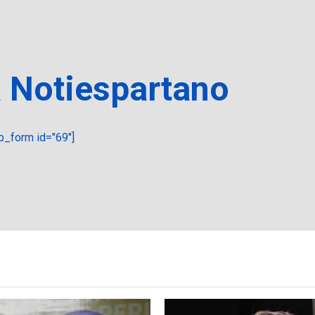
a Notiespartano
_form id="69"]