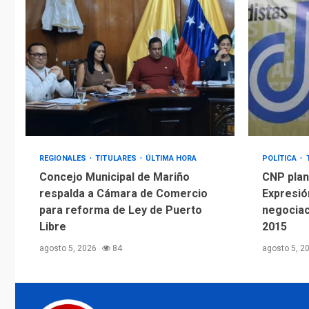
REGIONALES
TITULARES
ÚLTIMA HORA
POLÍTICA
Concejo Municipal de Mariño
CNP plant
respalda a Cámara de Comercio
Expresió
para reforma de Ley de Puerto
negociac
Libre
2015
agosto 5, 2026
84
agosto 5, 2