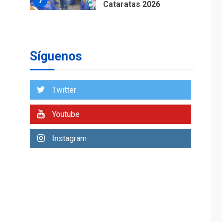
7
Cataratas 2026
REGIONALES
TITULARES
ÚLTIMA HORA
Concejo Municipal de
Mariño respalda a
Síguenos
Cámara de Comercio
1
para reforma de Ley
de Puerto Libre
Twitter
POLÍTICA
TITULARES
ÚLTIMA HORA
Youtube
CNP plantea incluir
Libertad de Expresión
Instagram
en agenda de
2
negociación con
comisión de AN 2015
DESTACADOS
NACIONALES
ÚLTIMA HORA
Gobierno nacional y
regional nos