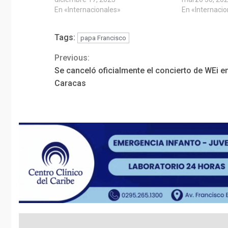
En «Internacionales»
En «Internaci
Tags:
papa Francisco
Previous:
Continue
Se canceló oficialmente el concierto de WEi e
Reading
Caracas