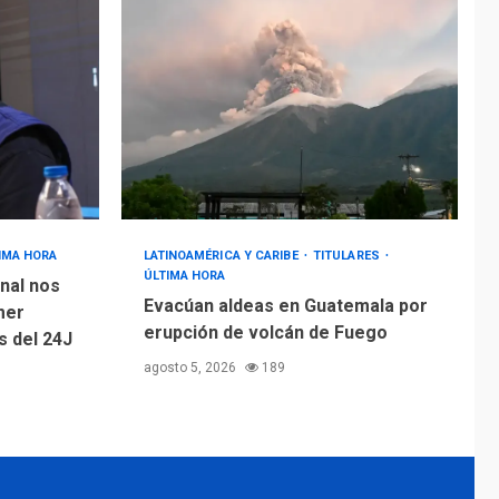
IMA HORA
LATINOAMÉRICA Y CARIBE
TITULARES
ÚLTIMA HORA
nal nos
Evacúan aldeas en Guatemala por
mer
erupción de volcán de Fuego
 del 24J
agosto 5, 2026
189