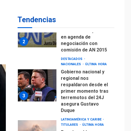
de Puerto Libre
POLÍTICA
TITULARES
ÚLTIMA HORA
Tendencias
CNP plantea incluir
Libertad de Expresión
en agenda de
2
negociación con
comisión de AN 2015
DESTACADOS
NACIONALES
ÚLTIMA HORA
Gobierno nacional y
regional nos
respaldaron desde el
primer momento tras
3
terremotos del 24J
asegura Gustavo
Duque
LATINOAMÉRICA Y CARIBE
TITULARES
ÚLTIMA HORA