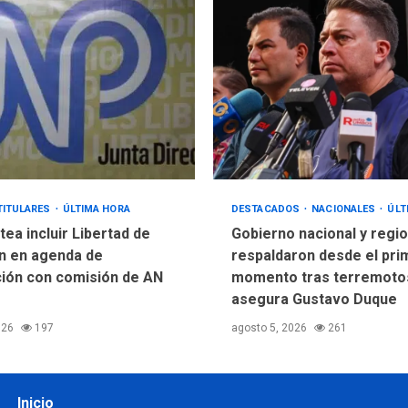
TITULARES
ÚLTIMA HORA
DESTACADOS
NACIONALES
ÚLT
ea incluir Libertad de
Gobierno nacional y regio
n en agenda de
respaldaron desde el pri
ión con comisión de AN
momento tras terremotos
asegura Gustavo Duque
026
197
agosto 5, 2026
261
Inicio