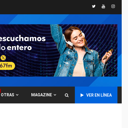
«muy pronto» sobre
5
Twitter
Youtube
Instagr
Ormuz
REGIONALES
TITULARES
ÚLTIMA HORA
Guardia Nacional
Bolivariana celebró
su 89° aniversario en
6
Nueva Esparta
REGIONALES
ÚLTIMA HORA
Misión Milagro en
Antolín del Campo:
Arrancó la jornada de
7
Cataratas 2026
REGIONALES
TITULARES
OTRAS
MAGAZINE
VER EN LÍNEA
ÚLTIMA HORA
Concejo Municipal de
Mariño respalda a
Cámara de Comercio
1
para reforma de Ley