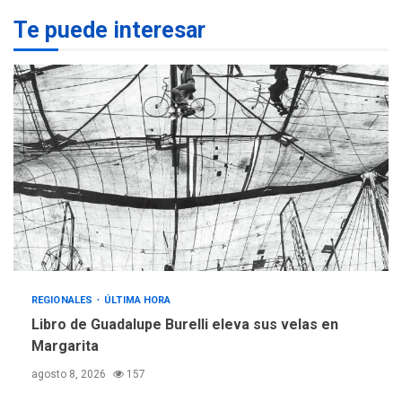
REGIONALES
ÚLTIMA HORA
Te puede interesar
Margarita será sede de
Programa “Cuidadores 360”
para aprender a atender
2
adultos mayores
REGIONALES
ÚLTIMA HORA
Mariño fortalece capacidad
operativa con flota
vehicular de 60 unidades
adquiridas en un año de
3
gestión
REGIONALES
ÚLTIMA HORA
Reparan hundimiento de la
«Juan Bautista Arismendi» a
REGIONALES
ÚLTIMA HORA
la altura de Macho Muerto
Libro de Guadalupe Burelli eleva sus velas en
4
Margarita
REGIONALES
TECNOLOGÍA
agosto 8, 2026
157
ÚLTIMA HORA
Fedecámaras NE y Unimar