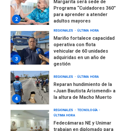
Margarita será sede de
Programa “Cuidadores 360”
para aprender a atender
2
adultos mayores
REGIONALES
ÚLTIMA HORA
Mariño fortalece capacidad
operativa con flota
vehicular de 60 unidades
adquiridas en un año de
3
gestión
REGIONALES
ÚLTIMA HORA
Reparan hundimiento de la
«Juan Bautista Arismendi» a
la altura de Macho Muerto
4
REGIONALES
TECNOLOGÍA
ÚLTIMA HORA
Fedecámaras NE y Unimar
trabajan en diplomado para