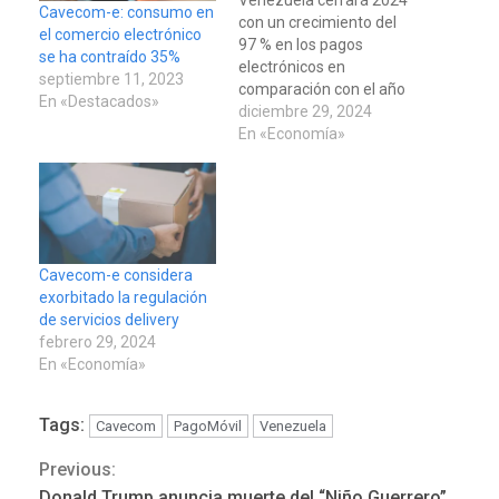
Cavecom-e: consumo en
con un crecimiento del
el comercio electrónico
97 % en los pagos
se ha contraído 35%
electrónicos en
septiembre 11, 2023
comparación con el año
En «Destacados»
pasado, según
diciembre 29, 2024
estimaciones
En «Economía»
suministradas este
viernes a EFE por la
Cámara Venezolana de
Comercio Electrónico
(Cavecom-e). De
acuerdo a los datos de la
Cavecom-e considera
organización gremial, las
exorbitado la regulación
ventas electrónicas en el
de servicios delivery
país se…
febrero 29, 2024
En «Economía»
Tags:
Cavecom
PagoMóvil
Venezuela
Previous:
Continue
Donald Trump anuncia muerte del “Niño Guerrero”,