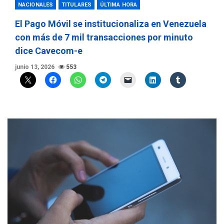
NACIONALES
TITULARES
ÚLTIMA HORA
El Pago Móvil se institucionaliza en Venezuela
con más de 7 mil transacciones por minuto
dice Cavecom-e
junio 13, 2026
553