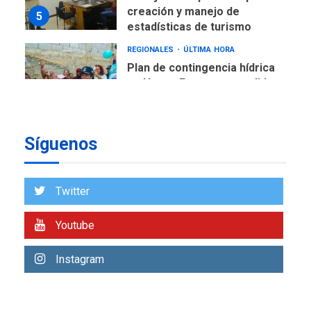
creación y manejo de
5
estadísticas de turismo
REGIONALES
ÚLTIMA HORA
Plan de contingencia hídrica
en Nueva Esparta consolida
avances en territorio
6
insular
Síguenos
ECONOMÍA
TITULARES
ÚLTIMA HORA
Venezuela requiere
US$183.000 millones para
Twitter
7
alcanzar 3 millones de bdp
Youtube
REGIONALES
ÚLTIMA HORA
Libro de Guadalupe Burelli
Instagram
eleva sus velas en
Margarita
1