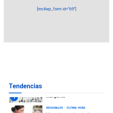
estadísticas de turismo
[mc4wp_form id="69"]
REGIONALES
ÚLTIMA HORA
Plan de contingencia hídrica
en Nueva Esparta consolida
avances en territorio
6
insular
ECONOMÍA
TITULARES
ÚLTIMA HORA
Venezuela requiere
US$183.000 millones para
7
alcanzar 3 millones de bdp
REGIONALES
ÚLTIMA HORA
Tendencias
Libro de Guadalupe Burelli
eleva sus velas en
Margarita
1
REGIONALES
ÚLTIMA HORA