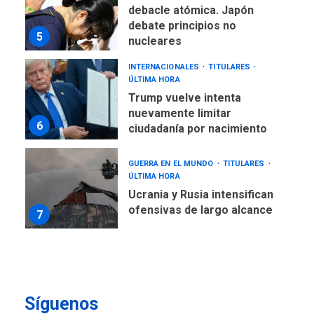
debacle atómica. Japón
debate principios no
5
nucleares
INTERNACIONALES
TITULARES
ÚLTIMA HORA
Trump vuelve intenta
nuevamente limitar
6
ciudadanía por nacimiento
GUERRA EN EL MUNDO
TITULARES
ÚLTIMA HORA
Ucrania y Rusia intensifican
ofensivas de largo alcance
7
NACIONALES
TITULARES
ÚLTIMA HORA
Instalan carpas metálicas
como terminales
Síguenos
temporales en Aeropuerto
1