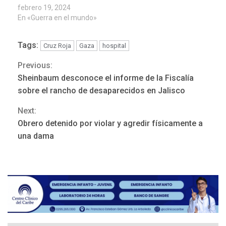
febrero 19, 2024
En «Guerra en el mundo»
Tags:
Cruz Roja
Gaza
hospital
Previous:
Continue
Sheinbaum desconoce el informe de la Fiscalía
POLÍTICA
TITULARES
Reading
ÚLTIMA HORA
sobre el rancho de desaparecidos en Jalisco
ONGs piden a CIDH
Next:
monitorear proceso de
3
diálogo en Venezuela
Obrero detenido por violar y agredir físicamente a
una dama
POLÍTICA
TITULARES
ÚLTIMA HORA
Gobierno y AN2015 en
nueva mesa de diálogo
4
INTERNACIONALES
ÚLTIMA HORA
Hiroshima 81 años de la