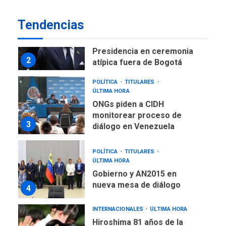
de Maiquetía
LATINOAMÉRICA Y CARIBE
Tendencias
TITULARES
ÚLTIMA HORA
De la Espriella asumirá
Presidencia en ceremonia
2
atípica fuera de Bogotá
POLÍTICA
TITULARES
ÚLTIMA HORA
ONGs piden a CIDH
monitorear proceso de
3
diálogo en Venezuela
POLÍTICA
TITULARES
ÚLTIMA HORA
Gobierno y AN2015 en
nueva mesa de diálogo
4
INTERNACIONALES
ÚLTIMA HORA
Hiroshima 81 años de la