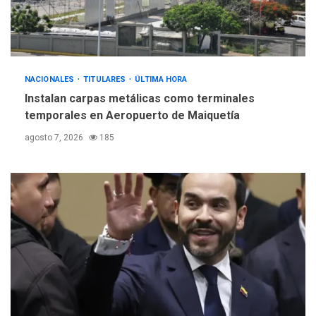
debacle atómica. Japón
debate principios no
5
nucleares
NACIONALES
TITULARES
ÚLTIMA HORA
Instalan carpas metálicas como terminales
temporales en Aeropuerto de Maiquetía
agosto 7, 2026
185