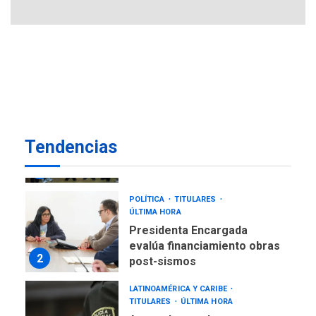
REGIONALES
ÚLTIMA HORA
Reparan hundimiento de la
«Juan Bautista Arismendi» a
la altura de Macho Muerto
7
REGIONALES
ÚLTIMA HORA
Alcaldía de Mariño climatiza
Tendencias
Núcleo del Sistema de
Orquestas Porlamar
1
POLÍTICA
TITULARES
ÚLTIMA HORA
Presidenta Encargada
evalúa financiamiento obras
2
post-sismos
LATINOAMÉRICA Y CARIBE
TITULARES
ÚLTIMA HORA