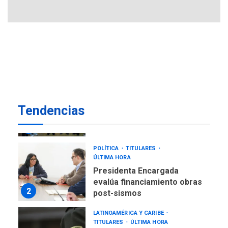
REGIONALES
ÚLTIMA HORA
Reparan hundimiento de la
«Juan Bautista Arismendi» a
la altura de Macho Muerto
7
REGIONALES
ÚLTIMA HORA
Alcaldía de Mariño climatiza
Núcleo del Sistema de
Orquestas Porlamar
1
Tendencias
POLÍTICA
TITULARES
ÚLTIMA HORA
Presidenta Encargada
evalúa financiamiento obras
2
post-sismos
LATINOAMÉRICA Y CARIBE
TITULARES
ÚLTIMA HORA
Atentado con drones
explosivos deja un policía