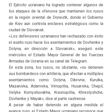
El Ejército ucraniano ha logrado contener algunos de
los ataques de la ofensiva que mantienen los rusos
en la región oriental de Donestk, donde el Gobierno
de Kiev aún controla enclaves estratégicos como la
ciudad de Sloviansk.
«Los defensores ucranianos han rechazado con éxito
el asalto ruso hacia los asentamientos de Dovhenke y
Dolyna, en dirección a Sloviansk», aseguró este
miércoles el Estado Mayor General de las Fuerzas
Armadas de Ucrania en su canal de Telegram.
En esta zona, los rusos, no obstante, «no detienen
sus bombardeos con artillería, que afectan a múltiples
asentamientos como Dolyna, Dibrivne, Kurulka,
Mazanivka, Adamivka, Virnopillia, Husarivka, Chepil,
Velyka Komyshuvakha, Krasnopillia, Khrestyshche,
Dovhenke y Mayak», dice al parte castrense.
A pesar de haber detenido en alguna medida el
avance ruso, el Estado Mayor ucraniano reconoce que