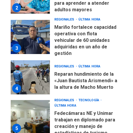
para aprender a atender
2
adultos mayores
REGIONALES
ÚLTIMA HORA
Mariño fortalece capacidad
operativa con flota
vehicular de 60 unidades
adquiridas en un año de
3
gestión
REGIONALES
ÚLTIMA HORA
Reparan hundimiento de la
«Juan Bautista Arismendi» a
la altura de Macho Muerto
4
REGIONALES
TECNOLOGÍA
ÚLTIMA HORA
Fedecámaras NE y Unimar
trabajan en diplomado para
creación y manejo de
5
estadísticas de turismo