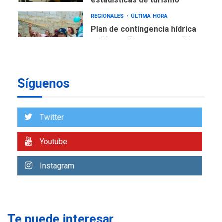
REGIONALES
ÚLTIMA HORA
Plan de contingencia hídrica
en Nueva Esparta consolida
avances en territorio
6
insular
ECONOMÍA
TITULARES
Síguenos
ÚLTIMA HORA
Venezuela requiere
US$183.000 millones para
Twitter
7
alcanzar 3 millones de bdp
Youtube
REGIONALES
ÚLTIMA HORA
Libro de Guadalupe Burelli
Instagram
eleva sus velas en
Margarita
1
REGIONALES
ÚLTIMA HORA
Margarita será sede de
Te puede interesar