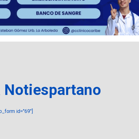
a Notiespartano
_form id="69"]