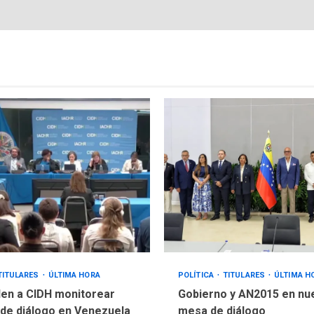
TITULARES
ÚLTIMA HORA
POLÍTICA
TITULARES
ÚLTIMA H
en a CIDH monitorear
Gobierno y AN2015 en nu
de diálogo en Venezuela
mesa de diálogo