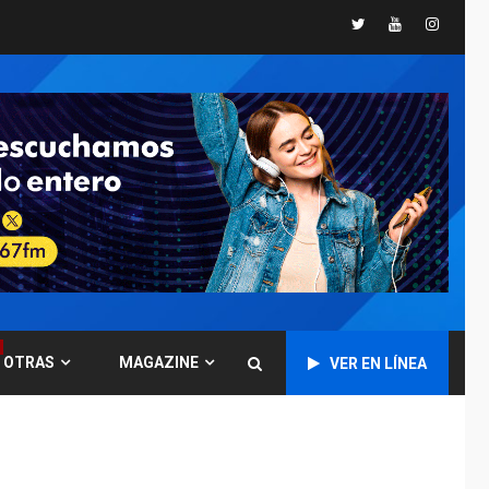
nuevamente limitar
Twitter
Youtube
Instagr
ciudadanía por
5
nacimiento
GUERRA EN EL MUNDO
TITULARES
ÚLTIMA HORA
Ucrania y Rusia
intensifican
ofensivas de largo
6
alcance
LATINOAMÉRICA Y CARIBE
TITULARES
ÚLTIMA HORA
EEUU sanciona a ocho
militares y cinco
7
entidades cubanas
OTRAS
MAGAZINE
VER EN LÍNEA
LATINOAMÉRICA Y CARIBE
TITULARES
ÚLTIMA HORA
De la Espriella
asumirá Presidencia
en ceremonia atípica