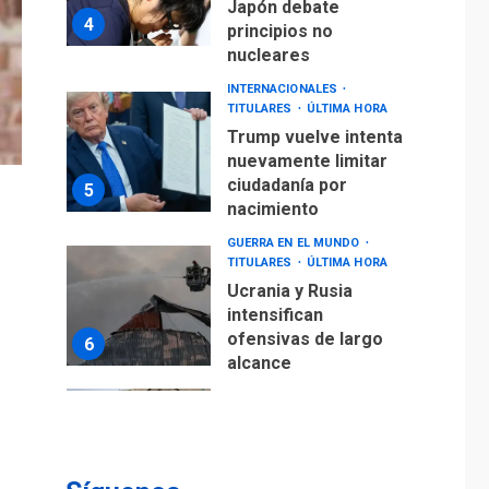
INTERNACIONALES
TITULARES
ÚLTIMA HORA
Trump vuelve intenta
nuevamente limitar
ciudadanía por
5
nacimiento
GUERRA EN EL MUNDO
TITULARES
ÚLTIMA HORA
Ucrania y Rusia
intensifican
ofensivas de largo
6
alcance
LATINOAMÉRICA Y CARIBE
TITULARES
ÚLTIMA HORA
EEUU sanciona a ocho
militares y cinco
7
entidades cubanas
LATINOAMÉRICA Y CARIBE