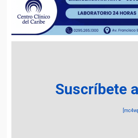
Suscríbete 
[mc4wp