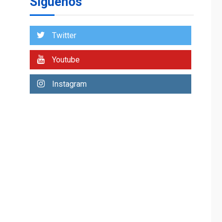
Síguenos
TITULARES
ÚLTIMA HORA
De la Espriella
asumirá Presidencia
Twitter
en ceremonia atípica
1
fuera de Bogotá
Youtube
POLÍTICA
TITULARES
ÚLTIMA HORA
Instagram
ONGs piden a CIDH
monitorear proceso
de diálogo en
2
Venezuela
POLÍTICA
TITULARES
ÚLTIMA HORA
Gobierno y AN2015 en
nueva mesa de
3
diálogo
INTERNACIONALES
ÚLTIMA HORA
Hiroshima 81 años de