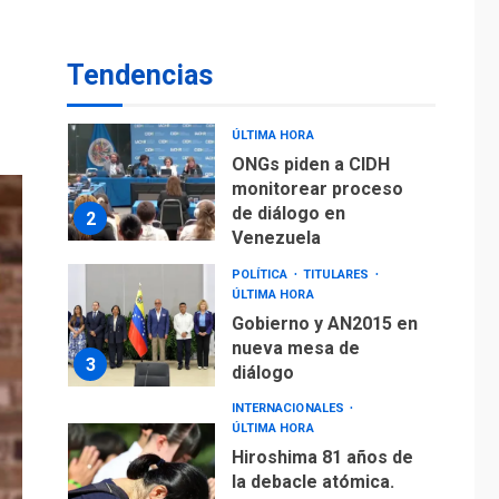
1
fuera de Bogotá
POLÍTICA
TITULARES
Tendencias
ÚLTIMA HORA
ONGs piden a CIDH
monitorear proceso
de diálogo en
2
Venezuela
POLÍTICA
TITULARES
ÚLTIMA HORA
Gobierno y AN2015 en
nueva mesa de
3
diálogo
INTERNACIONALES
ÚLTIMA HORA
Hiroshima 81 años de
la debacle atómica.
Japón debate
4
principios no
nucleares