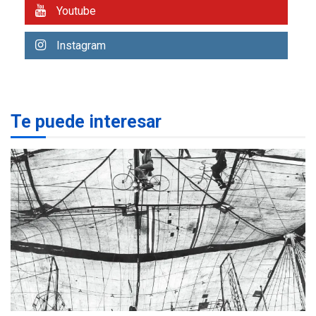
Youtube
REGIONALES
ÚLTIMA HORA
Libro de Guadalupe Burelli
Instagram
eleva sus velas en
Margarita
1
REGIONALES
ÚLTIMA HORA
Te puede interesar
Margarita será sede de
Programa “Cuidadores 360”
para aprender a atender
2
adultos mayores
REGIONALES
ÚLTIMA HORA
Mariño fortalece capacidad
operativa con flota
vehicular de 60 unidades
adquiridas en un año de
3
gestión
REGIONALES
ÚLTIMA HORA