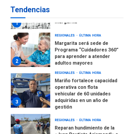
REGIONALES
ÚLTIMA HORA
Tendencias
Libro de Guadalupe Burelli
eleva sus velas en
Margarita
1
REGIONALES
ÚLTIMA HORA
Margarita será sede de
Programa “Cuidadores 360”
para aprender a atender
2
adultos mayores
REGIONALES
ÚLTIMA HORA
Mariño fortalece capacidad
operativa con flota
vehicular de 60 unidades
adquiridas en un año de
3
gestión
REGIONALES
ÚLTIMA HORA
Reparan hundimiento de la