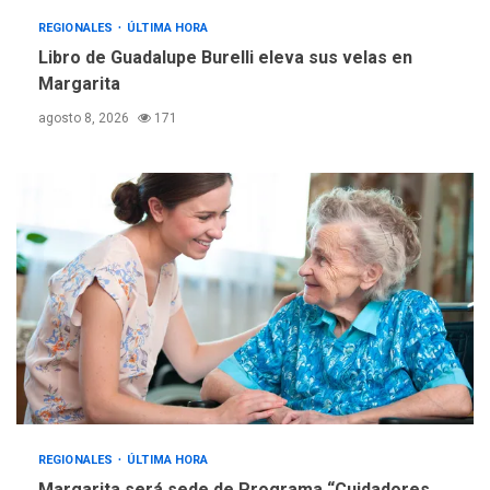
Reparan hundimiento de la
«Juan Bautista Arismendi» a
REGIONALES
ÚLTIMA HORA
la altura de Macho Muerto
Libro de Guadalupe Burelli eleva sus velas en
4
Margarita
REGIONALES
TECNOLOGÍA
agosto 8, 2026
171
ÚLTIMA HORA
Fedecámaras NE y Unimar
trabajan en diplomado para
creación y manejo de
5
estadísticas de turismo
REGIONALES
ÚLTIMA HORA
Margarita será sede de Programa “Cuidadores