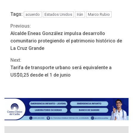
Tags:
acuerdo
Estados Unidos
Irán
Marco Rubio
Previous:
Continue
Alcalde Eneas González impulsa desarrollo
Reading
comunitario protegiendo el patrimonio histórico de
La Cruz Grande
Next:
REGIONALES
ÚLTIMA HORA
Tarifa de transporte urbano será equivalente a
Mariño fortalece capacidad
US$0,25 desde el 1 de junio
operativa con flota
vehicular de 60 unidades
adquiridas en un año de
3
gestión
REGIONALES
ÚLTIMA HORA
Reparan hundimiento de la
«Juan Bautista Arismendi» a
la altura de Macho Muerto