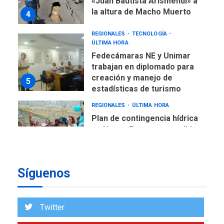
«Juan Bautista Arismendi» a
la altura de Macho Muerto
4
REGIONALES
TECNOLOGÍA
ÚLTIMA HORA
Fedecámaras NE y Unimar
trabajan en diplomado para
creación y manejo de
5
estadísticas de turismo
REGIONALES
ÚLTIMA HORA
Plan de contingencia hídrica
en Nueva Esparta consolida
avances en territorio
6
insular
Síguenos
ECONOMÍA
TITULARES
ÚLTIMA HORA
Venezuela requiere
US$183.000 millones para
Twitter
7
alcanzar 3 millones de bdp