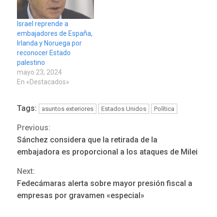
Israel reprende a
embajadores de España,
Irlanda y Noruega por
reconocer Estado
palestino
mayo 23, 2024
En «Destacados»
Tags:
asuntos exteriores
Estados Unidos
Política
Previous:
Continue
Sánchez considera que la retirada de la
Reading
embajadora es proporcional a los ataques de Milei
Next:
Fedecámaras alerta sobre mayor presión fiscal a
POLÍTICA
TITULARES
empresas por gravamen «especial»
ÚLTIMA HORA
Gobierno y AN2015 en