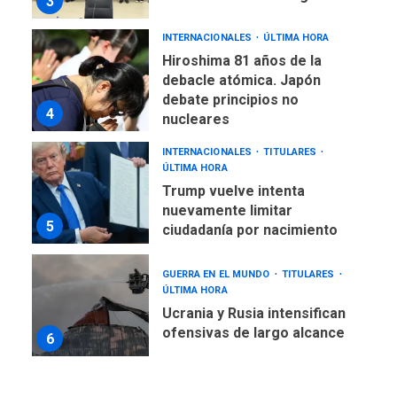
3
INTERNACIONALES
ÚLTIMA HORA
Hiroshima 81 años de la
debacle atómica. Japón
debate principios no
4
nucleares
INTERNACIONALES
TITULARES
ÚLTIMA HORA
Trump vuelve intenta
nuevamente limitar
5
ciudadanía por nacimiento
GUERRA EN EL MUNDO
TITULARES
ÚLTIMA HORA
Ucrania y Rusia intensifican
ofensivas de largo alcance
6
LATINOAMÉRICA Y CARIBE
TITULARES
ÚLTIMA HORA