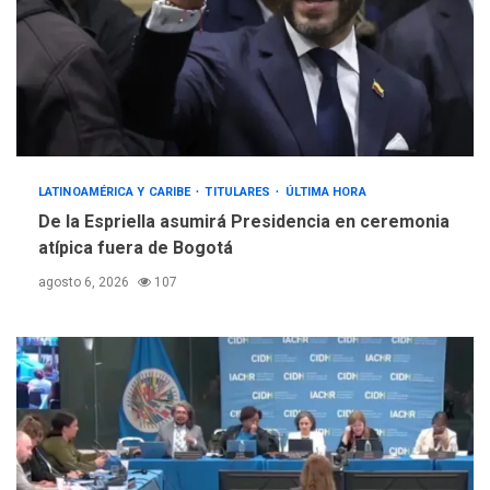
INTERNACIONALES
ÚLTIMA HORA
Hiroshima 81 años de la
debacle atómica. Japón
debate principios no
4
nucleares
INTERNACIONALES
TITULARES
LATINOAMÉRICA Y CARIBE
TITULARES
ÚLTIMA HORA
ÚLTIMA HORA
De la Espriella asumirá Presidencia en ceremonia
Trump vuelve intenta
atípica fuera de Bogotá
nuevamente limitar
5
ciudadanía por nacimiento
agosto 6, 2026
107