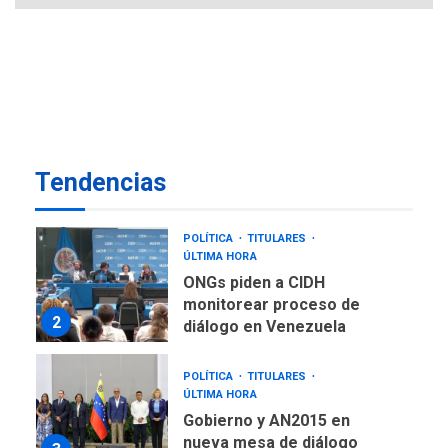
TITULARES
ÚLTIMA HORA
EEUU sanciona a ocho
militares y cinco entidades
7
cubanas
LATINOAMÉRICA Y CARIBE
TITULARES
ÚLTIMA HORA
De la Espriella asumirá
Tendencias
Presidencia en ceremonia
1
atípica fuera de Bogotá
POLÍTICA
TITULARES
ÚLTIMA HORA
ONGs piden a CIDH
monitorear proceso de
2
diálogo en Venezuela
POLÍTICA
TITULARES
ÚLTIMA HORA
Gobierno y AN2015 en
nueva mesa de diálogo