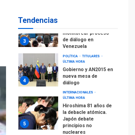
fuera de Bogotá
POLÍTICA
TITULARES
Tendencias
ÚLTIMA HORA
ONGs piden a CIDH
monitorear proceso
de diálogo en
3
Venezuela
POLÍTICA
TITULARES
ÚLTIMA HORA
Gobierno y AN2015 en
nueva mesa de
4
diálogo
INTERNACIONALES
ÚLTIMA HORA
Hiroshima 81 años de
la debacle atómica.
Japón debate
5
principios no
nucleares