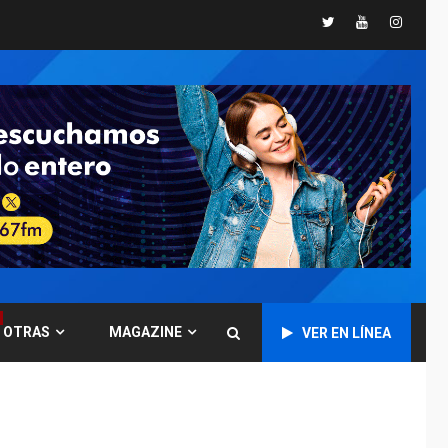
Twitter
Youtube
Instagr
GUERRA EN EL MUNDO
TITULARES
ÚLTIMA HORA
Ucrania y Rusia
intensifican
ofensivas de largo
7
alcance
NACIONALES
TITULARES
ÚLTIMA HORA
Instalan carpas
metálicas como
terminales
temporales en
1
Aeropuerto de
Maiquetía
OTRAS
MAGAZINE
VER EN LÍNEA
LATINOAMÉRICA Y CARIBE
TITULARES
ÚLTIMA HORA
De la Espriella
asumirá Presidencia
en ceremonia atípica
2