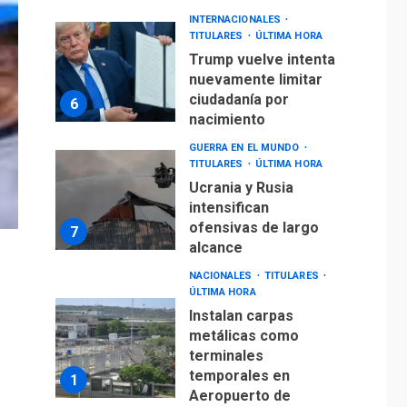
INTERNACIONALES
TITULARES
ÚLTIMA HORA
Trump vuelve intenta
nuevamente limitar
ciudadanía por
6
nacimiento
GUERRA EN EL MUNDO
TITULARES
ÚLTIMA HORA
Ucrania y Rusia
intensifican
ofensivas de largo
7
alcance
NACIONALES
TITULARES
ÚLTIMA HORA
Instalan carpas
metálicas como
terminales
temporales en
1
Aeropuerto de