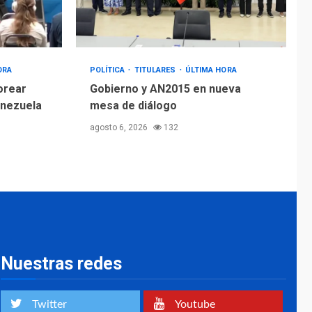
ORA
POLÍTICA
TITULARES
ÚLTIMA HORA
orear
Gobierno y AN2015 en nueva
enezuela
mesa de diálogo
agosto 6, 2026
132
Nuestras redes
Twitter
Youtube