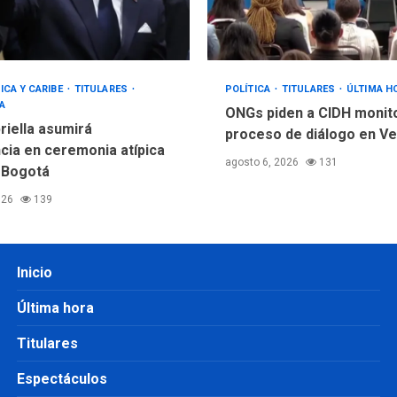
ICA Y CARIBE
TITULARES
POLÍTICA
TITULARES
ÚLTIMA H
A
ONGs piden a CIDH monit
riella asumirá
proceso de diálogo en V
cia en ceremonia atípica
agosto 6, 2026
131
 Bogotá
026
139
Inicio
Última hora
Titulares
Espectáculos