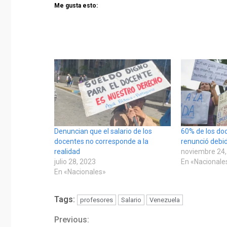
Me gusta esto:
Denuncian que el salario de los
60% de los doc
docentes no corresponde a la
renunció debid
realidad
noviembre 24,
julio 28, 2023
En «Nacionale
En «Nacionales»
Tags:
profesores
Salario
Venezuela
Previous:
Continue