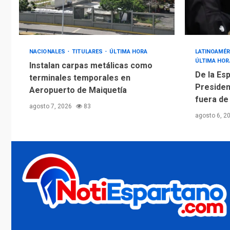
NACIONALES
TITULARES
ÚLTIMA HORA
LATINOAMÉR
ÚLTIMA HOR
Instalan carpas metálicas como
De la Esp
terminales temporales en
Presiden
Aeropuerto de Maiquetía
fuera de
agosto 7, 2026
83
agosto 6, 2