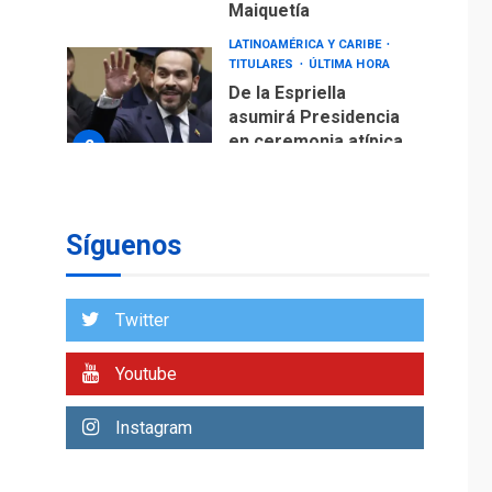
Maiquetía
LATINOAMÉRICA Y CARIBE
TITULARES
ÚLTIMA HORA
De la Espriella
asumirá Presidencia
en ceremonia atípica
2
fuera de Bogotá
POLÍTICA
TITULARES
ÚLTIMA HORA
Síguenos
ONGs piden a CIDH
monitorear proceso
de diálogo en
3
Twitter
Venezuela
POLÍTICA
TITULARES
Youtube
ÚLTIMA HORA
Gobierno y AN2015 en
Instagram
nueva mesa de
4
diálogo
INTERNACIONALES