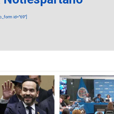
_form id="69"]