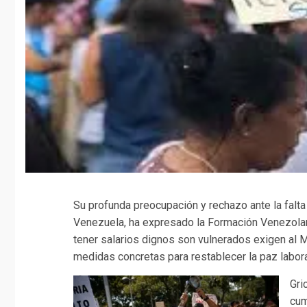
Su profunda preocupación y rechazo ante la falta
Venezuela, ha expresado la Formación Venezolana
tener salarios dignos son vulnerados exigen al 
medidas concretas para restablecer la paz labora
Gri
cum