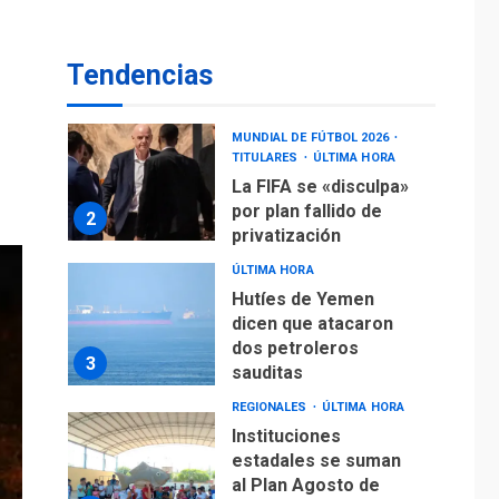
operaciones de carga
y descarga en
1
Aeropuerto de
Tendencias
Maiquetía
DEPORTES
MUNDIAL DE FÚTBOL 2026
TITULARES
ÚLTIMA HORA
La FIFA se «disculpa»
por plan fallido de
2
privatización
ÚLTIMA HORA
Hutíes de Yemen
dicen que atacaron
dos petroleros
3
sauditas
REGIONALES
ÚLTIMA HORA
Instituciones
estadales se suman
al Plan Agosto de