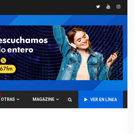
Twitter
Youtube
Instagr
POLÍTICA
TITULARES
ÚLTIMA HORA
CNP plantea incluir
Libertad de Expresión
en agenda de
6
negociación con
comisión de AN 2015
DESTACADOS
NACIONALES
ÚLTIMA HORA
Gobierno nacional y
regional nos
respaldaron desde el
primer momento tras
7
terremotos del 24J
OTRAS
MAGAZINE
VER EN LÍNEA
asegura Gustavo
Duque
NACIONALES
TITULARES
ÚLTIMA HORA
Reanudan