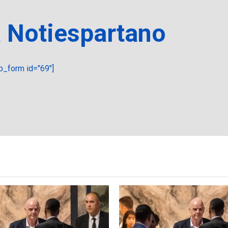
a Notiespartano
_form id="69"]