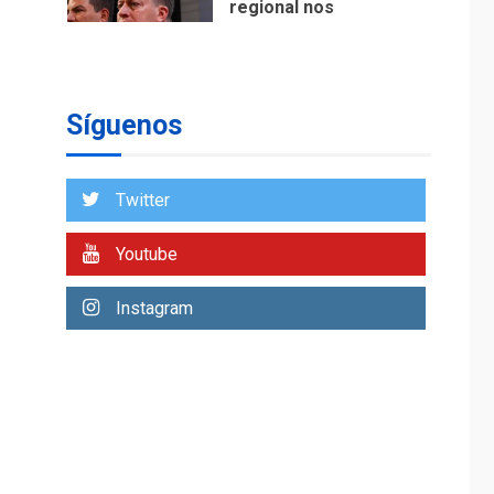
regional nos
respaldaron desde el
primer momento tras
7
terremotos del 24J
asegura Gustavo
Síguenos
Duque
NACIONALES
TITULARES
ÚLTIMA HORA
Twitter
Reanudan
operaciones de carga
Youtube
y descarga en
1
Aeropuerto de
Instagram
Maiquetía
DEPORTES
MUNDIAL DE FÚTBOL 2026
TITULARES
ÚLTIMA HORA
La FIFA se «disculpa»
por plan fallido de
2
privatización
ÚLTIMA HORA