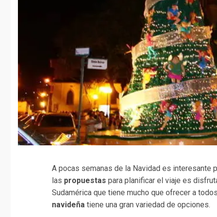
A pocas semanas de la Navidad es interesante p
las
propuestas
para planificar el viaje es disfru
Sudamérica que tiene mucho que ofrecer a todos l
navideña
tiene una gran variedad de opciones.