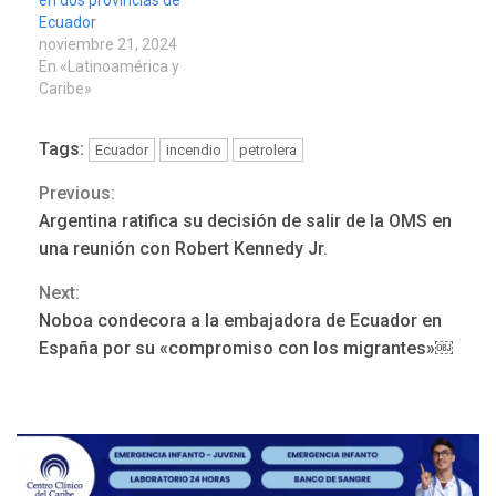
Ecuador
noviembre 21, 2024
En «Latinoamérica y
Caribe»
Tags:
Ecuador
incendio
petrolera
Previous:
Continue
Argentina ratifica su decisión de salir de la OMS en
POLÍTICA
TITULARES
Reading
ÚLTIMA HORA
una reunión con Robert Kennedy Jr.
ONGs piden a CIDH
Next:
monitorear proceso de
3
diálogo en Venezuela
Noboa condecora a la embajadora de Ecuador en
España por su «compromiso con los migrantes»￼
POLÍTICA
TITULARES
ÚLTIMA HORA
Gobierno y AN2015 en
nueva mesa de diálogo
4