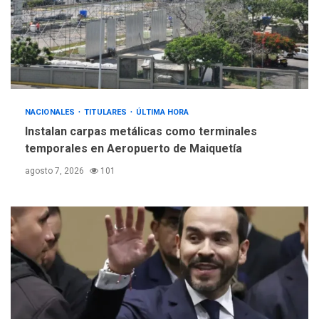
INTERNACIONALES
ÚLTIMA HORA
Hiroshima 81 años de la
debacle atómica. Japón
debate principios no
5
nucleares
NACIONALES
TITULARES
ÚLTIMA HORA
Instalan carpas metálicas como terminales
temporales en Aeropuerto de Maiquetía
agosto 7, 2026
101