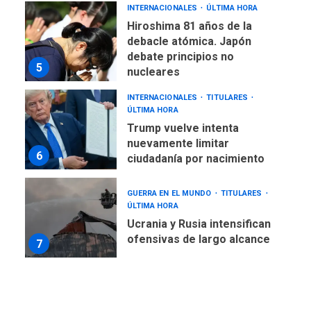
INTERNACIONALES
ÚLTIMA HORA
Hiroshima 81 años de la
debacle atómica. Japón
debate principios no
5
nucleares
INTERNACIONALES
TITULARES
ÚLTIMA HORA
Trump vuelve intenta
nuevamente limitar
6
ciudadanía por nacimiento
GUERRA EN EL MUNDO
TITULARES
ÚLTIMA HORA
Ucrania y Rusia intensifican
ofensivas de largo alcance
7
NACIONALES
TITULARES
ÚLTIMA HORA
Instalan carpas metálicas