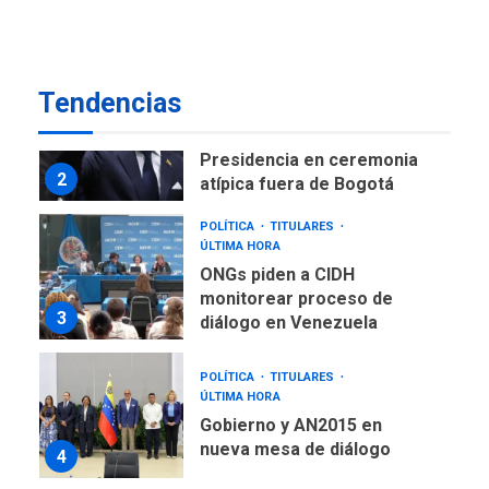
como terminales
temporales en Aeropuerto
1
de Maiquetía
LATINOAMÉRICA Y CARIBE
Tendencias
TITULARES
ÚLTIMA HORA
De la Espriella asumirá
Presidencia en ceremonia
2
atípica fuera de Bogotá
POLÍTICA
TITULARES
ÚLTIMA HORA
ONGs piden a CIDH
monitorear proceso de
3
diálogo en Venezuela
POLÍTICA
TITULARES
ÚLTIMA HORA
Gobierno y AN2015 en
nueva mesa de diálogo
4