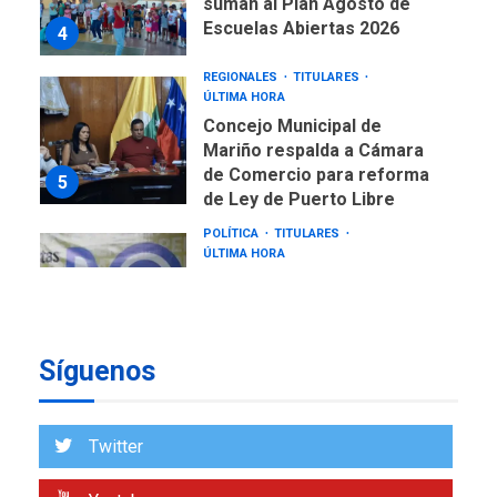
suman al Plan Agosto de
Escuelas Abiertas 2026
4
REGIONALES
TITULARES
ÚLTIMA HORA
Concejo Municipal de
Mariño respalda a Cámara
de Comercio para reforma
5
de Ley de Puerto Libre
POLÍTICA
TITULARES
ÚLTIMA HORA
CNP plantea incluir Libertad
de Expresión en agenda de
negociación con comisión
6
de AN 2015
Síguenos
DESTACADOS
NACIONALES
ÚLTIMA HORA
Gobierno nacional y
Twitter
regional nos respaldaron
desde el primer momento