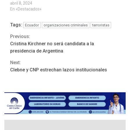
abril 8, 2024
En «Destacados»
Tags:
Ecuador
organizaciones criminales
terroristas
Previous:
Continue
Cristina Kirchner no será candidata a la
Reading
presidencia de Argentina
Next:
ÚLTIMA HORA
Clebne y CNP estrechan lazos institucionales
Hutíes de Yemen dicen que
atacaron dos petroleros
sauditas
3
REGIONALES
ÚLTIMA HORA
Instituciones estadales se
suman al Plan Agosto de
Escuelas Abiertas 2026
4