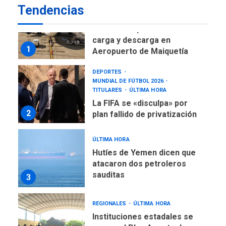
Tendencias
NACIONALES
TITULARES
ÚLTIMA HORA
Reanudan operaciones de
carga y descarga en
1
Aeropuerto de Maiquetía
DEPORTES
MUNDIAL DE FÚTBOL 2026
TITULARES
ÚLTIMA HORA
La FIFA se «disculpa» por
2
plan fallido de privatización
ÚLTIMA HORA
Hutíes de Yemen dicen que
atacaron dos petroleros
sauditas
3
REGIONALES
ÚLTIMA HORA
Instituciones estadales se