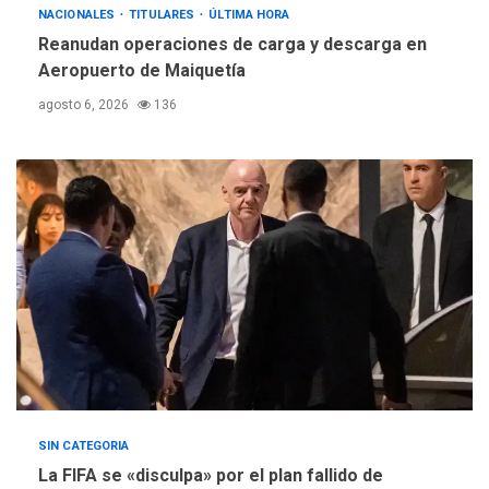
REGIONALES
ÚLTIMA HORA
NACIONALES
TITULARES
ÚLTIMA HORA
Instituciones estadales se
Reanudan operaciones de carga y descarga en
suman al Plan Agosto de
Aeropuerto de Maiquetía
Escuelas Abiertas 2026
4
agosto 6, 2026
136
REGIONALES
TITULARES
ÚLTIMA HORA
Concejo Municipal de
Mariño respalda a Cámara
de Comercio para reforma
5
de Ley de Puerto Libre
SIN CATEGORIA
La FIFA se «disculpa» por el plan fallido de