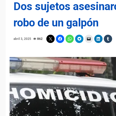
Dos sujetos asesinar
robo de un galpón
abril 3, 2025
862