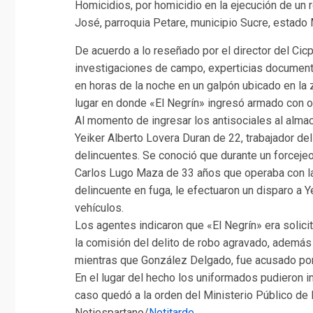
Homicidios, por homicidio en la ejecución de un 
José, parroquia Petare, municipio Sucre, estado 
De acuerdo a lo reseñado por el director del Cicp
investigaciones de campo, experticias documenta
en horas de la noche en un galpón ubicado en la 
lugar en donde «El Negrín» ingresó armado con ot
Al momento de ingresar los antisociales al alma
Yeiker Alberto Lovera Duran de 22, trabajador de
delincuentes. Se conoció que durante un forcejeo
Carlos Lugo Maza de 33 años que operaba con la b
delincuente en fuga, le efectuaron un disparo a 
vehículos.
Los agentes indicaron que «El Negrín» era solici
la comisión del delito de robo agravado, además 
mientras que González Delgado, fue acusado por 
En el lugar del hecho los uniformados pudieron i
caso quedó a la orden del Ministerio Público de l
Notiespartano/
Notitarde