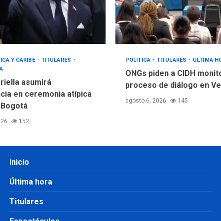
ICA Y CARIBE
TITULARES
POLÍTICA
TITULARES
ÚLTIMA H
A
ONGs piden a CIDH monit
riella asumirá
proceso de diálogo en V
cia en ceremonia atípica
agosto 6, 2026
145
 Bogotá
026
152
Inicio
Última hora
Titulares