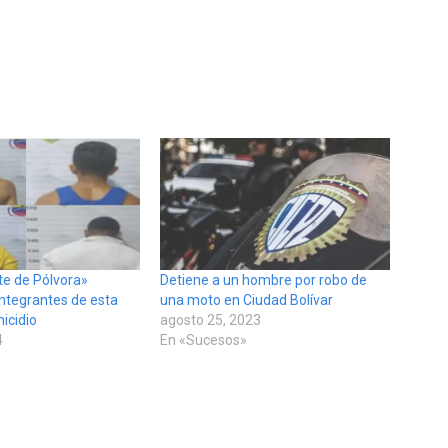
te de Pólvora»
Detiene a un hombre por robo de
integrantes de esta
una moto en Ciudad Bolívar
icidio
agosto 25, 2023
4
En «Sucesos»