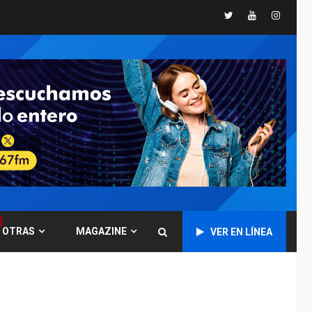
Twitter
Youtube
Instagr
GUERRA EN EL MUNDO
TITULARES
ÚLTIMA HORA
Ucrania y Rusia
intensifican
ofensivas de largo
7
alcance
NACIONALES
TITULARES
ÚLTIMA HORA
Instalan carpas
metálicas como
terminales
temporales en
1
Aeropuerto de
Maiquetía
OTRAS
MAGAZINE
VER EN LÍNEA
LATINOAMÉRICA Y CARIBE
TITULARES
ÚLTIMA HORA
De la Espriella
asumirá Presidencia
en ceremonia atípica
2