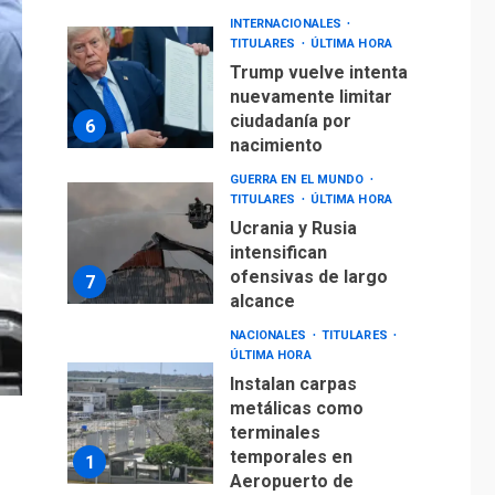
INTERNACIONALES
TITULARES
ÚLTIMA HORA
Trump vuelve intenta
nuevamente limitar
ciudadanía por
6
nacimiento
GUERRA EN EL MUNDO
TITULARES
ÚLTIMA HORA
Ucrania y Rusia
intensifican
ofensivas de largo
7
alcance
NACIONALES
TITULARES
ÚLTIMA HORA
Instalan carpas
metálicas como
terminales
temporales en
1
Aeropuerto de