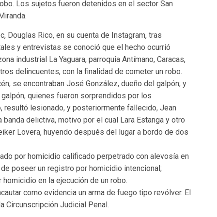
robo. Los sujetos fueron detenidos en el sector San
Miranda.
c, Douglas Rico, en su cuenta de Instagram, tras
les y entrevistas se conoció que el hecho ocurrió
zona industrial La Yaguara, parroquia Antímano, Caracas,
ros delincuentes, con la finalidad de cometer un robo.
cén, se encontraban José González, dueño del galpón; y
l galpón, quienes fueron sorprendidos por los
, resultó lesionado, y posteriormente fallecido, Jean
anda delictiva, motivo por el cual Lara Estanga y otro
Yeiker Lovera, huyendo después del lugar a bordo de dos
tado por homicidio calificado perpetrado con alevosía en
de poseer un registro por homicidio intencional;
homicidio en la ejecución de un robo.
ncautar como evidencia un arma de fuego tipo revólver. El
a Circunscripción Judicial Penal.