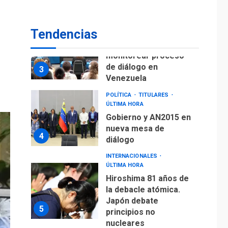
fuera de Bogotá
POLÍTICA
TITULARES
Tendencias
ÚLTIMA HORA
ONGs piden a CIDH
monitorear proceso
de diálogo en
3
Venezuela
POLÍTICA
TITULARES
ÚLTIMA HORA
Gobierno y AN2015 en
nueva mesa de
4
diálogo
INTERNACIONALES
ÚLTIMA HORA
Hiroshima 81 años de
la debacle atómica.
Japón debate
5
principios no
nucleares