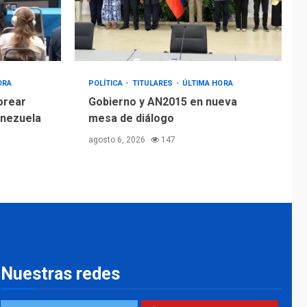
ORA
POLÍTICA
TITULARES
ÚLTIMA HORA
orear
Gobierno y AN2015 en nueva
enezuela
mesa de diálogo
agosto 6, 2026
147
Nuestras redes