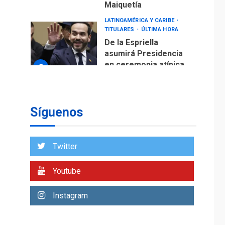
Maiquetía
LATINOAMÉRICA Y CARIBE
TITULARES
ÚLTIMA HORA
De la Espriella
asumirá Presidencia
en ceremonia atípica
2
fuera de Bogotá
POLÍTICA
TITULARES
ÚLTIMA HORA
Síguenos
ONGs piden a CIDH
monitorear proceso
de diálogo en
3
Twitter
Venezuela
POLÍTICA
TITULARES
Youtube
ÚLTIMA HORA
Gobierno y AN2015 en
Instagram
nueva mesa de
4
diálogo
INTERNACIONALES