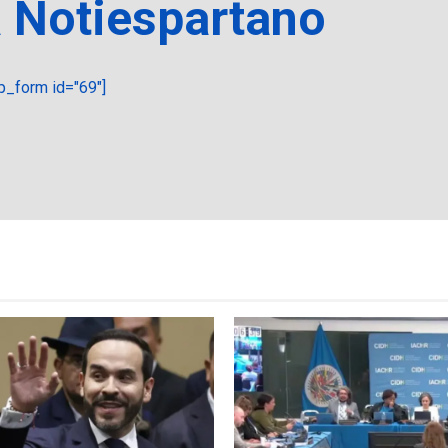
a Notiespartano
_form id="69"]