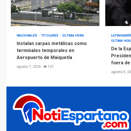
NACIONALES
TITULARES
ÚLTIMA HORA
LATINOAMÉR
ÚLTIMA HOR
Instalan carpas metálicas como
De la Esp
terminales temporales en
Presiden
Aeropuerto de Maiquetía
fuera de
agosto 7, 2026
137
agosto 6, 2