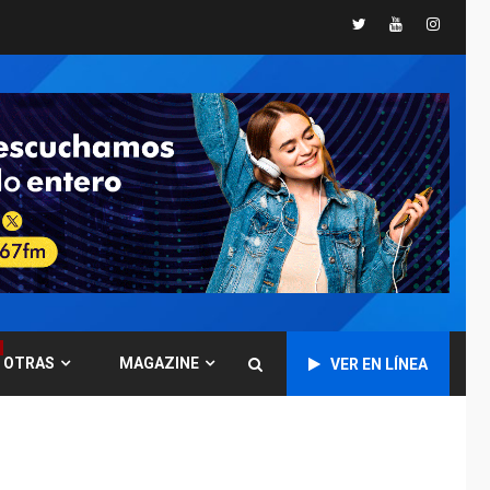
Twitter
Youtube
Instagr
POLÍTICA
TITULARES
ÚLTIMA HORA
CNP plantea incluir
Libertad de Expresión
en agenda de
6
negociación con
comisión de AN 2015
DESTACADOS
NACIONALES
ÚLTIMA HORA
Gobierno nacional y
regional nos
respaldaron desde el
primer momento tras
7
terremotos del 24J
OTRAS
MAGAZINE
VER EN LÍNEA
asegura Gustavo
Duque
NACIONALES
TITULARES
ÚLTIMA HORA
Reanudan