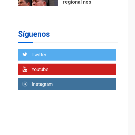
regional nos
respaldaron desde el
primer momento tras
7
terremotos del 24J
asegura Gustavo
Síguenos
Duque
NACIONALES
TITULARES
ÚLTIMA HORA
Twitter
Reanudan
operaciones de carga
Youtube
y descarga en
1
Aeropuerto de
Instagram
Maiquetía
DEPORTES
MUNDIAL DE FÚTBOL 2026
TITULARES
ÚLTIMA HORA
La FIFA se «disculpa»
por plan fallido de
2
privatización
ÚLTIMA HORA