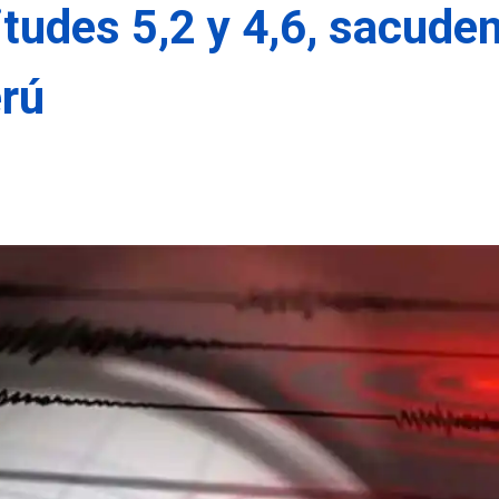
udes 5,2 y 4,6, sacude
erú