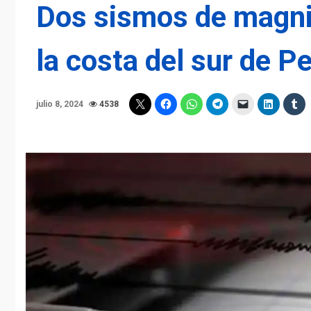
Dos sismos de magnit
la costa del sur de P
julio 8, 2024
4538