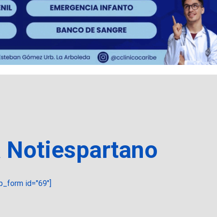
a Notiespartano
_form id="69"]