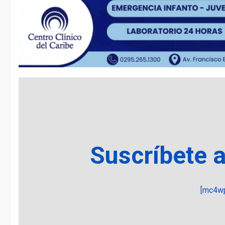
Suscríbete 
[mc4wp