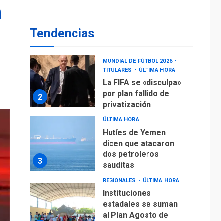
operaciones de carga
n
y descarga en
1
Aeropuerto de
Tendencias
Maiquetía
DEPORTES
MUNDIAL DE FÚTBOL 2026
TITULARES
ÚLTIMA HORA
La FIFA se «disculpa»
por plan fallido de
2
privatización
ÚLTIMA HORA
Hutíes de Yemen
dicen que atacaron
dos petroleros
3
sauditas
REGIONALES
ÚLTIMA HORA
Instituciones
estadales se suman
al Plan Agosto de