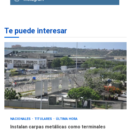
ÚLTIMA HORA
ONGs piden a CIDH
monitorear proceso de
3
diálogo en Venezuela
Te puede interesar
POLÍTICA
TITULARES
ÚLTIMA HORA
Gobierno y AN2015 en
nueva mesa de diálogo
4
INTERNACIONALES
ÚLTIMA HORA
Hiroshima 81 años de la
debacle atómica. Japón
debate principios no
5
nucleares
NACIONALES
TITULARES
ÚLTIMA HORA
Instalan carpas metálicas como terminales