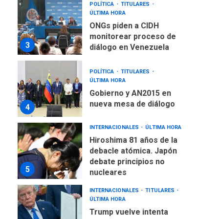
ONGs piden a CIDH
monitorear proceso de
3
diálogo en Venezuela
POLÍTICA
TITULARES
ÚLTIMA HORA
Gobierno y AN2015 en
nueva mesa de diálogo
4
INTERNACIONALES
ÚLTIMA HORA
Hiroshima 81 años de la
debacle atómica. Japón
debate principios no
5
nucleares
INTERNACIONALES
TITULARES
ÚLTIMA HORA
Trump vuelve intenta
nuevamente limitar
6
ciudadanía por nacimiento