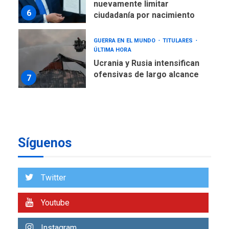
GUERRA EN EL MUNDO
TITULARES
ÚLTIMA HORA
Ucrania y Rusia intensifican
ofensivas de largo alcance
7
NACIONALES
TITULARES
ÚLTIMA HORA
Instalan carpas metálicas
como terminales
temporales en Aeropuerto
1
de Maiquetía
Síguenos
LATINOAMÉRICA Y CARIBE
TITULARES
ÚLTIMA HORA
Twitter
De la Espriella asumirá
Presidencia en ceremonia
2
atípica fuera de Bogotá
Youtube
POLÍTICA
TITULARES
Instagram