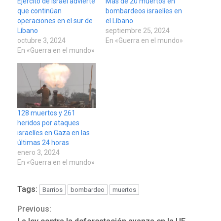
Ejército de Israel advierte
Más de 20 muertos en
que continúan
bombardeos israelíes en
operaciones en el sur de
el Líbano
Líbano
septiembre 25, 2024
octubre 3, 2024
En «Guerra en el mundo»
En «Guerra en el mundo»
128 muertos y 261
heridos por ataques
israelíes en Gaza en las
últimas 24 horas
enero 3, 2024
En «Guerra en el mundo»
Tags:
Barrios
bombardeo
muertos
POLÍTICA
TITULARES
Previous:
Continue
ÚLTIMA HORA