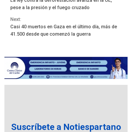
La ley contra la deforestación avanza en la UE,
ONGs piden a CIDH
Reading
pese a la presión y el fuego cruzado
monitorear proceso de
3
diálogo en Venezuela
Next:
Casi 40 muertos en Gaza en el último día, más de
POLÍTICA
TITULARES
41.500 desde que comenzó la guerra
ÚLTIMA HORA
Gobierno y AN2015 en
nueva mesa de diálogo
4
INTERNACIONALES
ÚLTIMA HORA
Hiroshima 81 años de la
debacle atómica. Japón
debate principios no
5
nucleares
INTERNACIONALES
TITULARES
ÚLTIMA HORA
Trump vuelve intenta
nuevamente limitar
Suscríbete a Notiespartano
6
ciudadanía por nacimiento