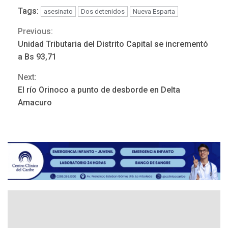
Tags:
asesinato
Dos detenidos
Nueva Esparta
Previous:
Continue
REGIONALES
ÚLTIMA HORA
Unidad Tributaria del Distrito Capital se incrementó
Funsone benefició a 46
Reading
a Bs 93,71
personas con la entrega de
lentes correctivos
3
Next:
El río Orinoco a punto de desborde en Delta
REGIONALES
ÚLTIMA HORA
Amacuro
La falta de agua pueden
llevar a problemas
sanitarios y asumirse como
4
problema de orden público
REGIONALES
ÚLTIMA HORA
Alcaldía de Mariño climatiza
Núcleo del Sistema de
Orquestas Porlamar
5
POLÍTICA
TITULARES