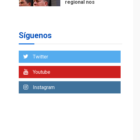
regional nos
respaldaron desde el
primer momento tras
7
terremotos del 24J
asegura Gustavo
Síguenos
Duque
NACIONALES
TITULARES
ÚLTIMA HORA
Twitter
Reanudan
operaciones de carga
Youtube
y descarga en
1
Aeropuerto de
Instagram
Maiquetía
DEPORTES
MUNDIAL DE FÚTBOL 2026
TITULARES
ÚLTIMA HORA
La FIFA se «disculpa»
por plan fallido de
2
privatización
ÚLTIMA HORA