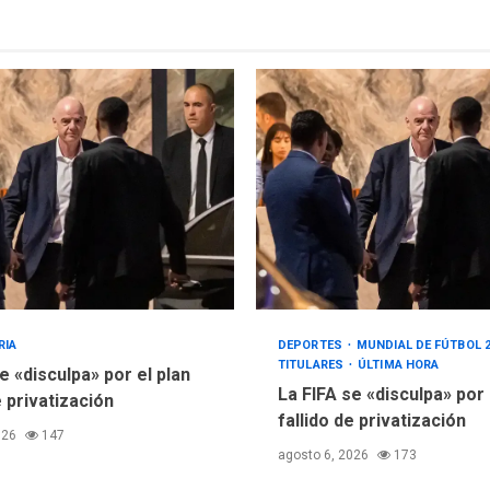
RIA
DEPORTES
MUNDIAL DE FÚTBOL 
TITULARES
ÚLTIMA HORA
e «disculpa» por el plan
La FIFA se «disculpa» por
e privatización
fallido de privatización
026
147
agosto 6, 2026
173