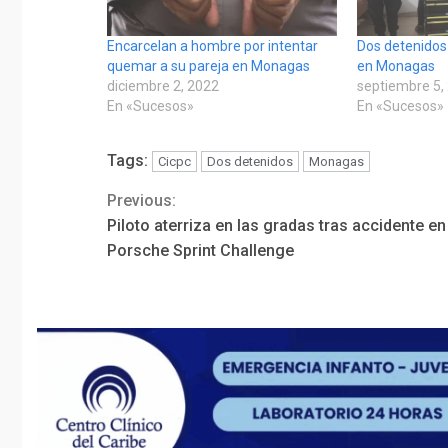
Encarcelan a hombre por intentar
Dos detenidos
quemar a su pareja en Monagas
en Monagas
diciembre 2, 2022
septiembre 5,
En «Sucesos»
En «Sucesos»
Tags:
Cicpc
Dos detenidos
Monagas
Previous:
Continue
Piloto aterriza en las gradas tras accidente en
Reading
Porsche Sprint Challenge