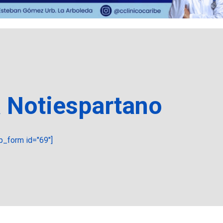
a Notiespartano
_form id="69"]