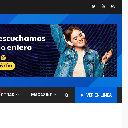
Twitter
Youtube
Instagr
POLÍTICA
TITULARES
ÚLTIMA HORA
CNP plantea incluir
Libertad de Expresión
en agenda de
6
negociación con
comisión de AN 2015
DESTACADOS
NACIONALES
ÚLTIMA HORA
Gobierno nacional y
regional nos
respaldaron desde el
primer momento tras
7
terremotos del 24J
OTRAS
MAGAZINE
VER EN LÍNEA
asegura Gustavo
Duque
NACIONALES
TITULARES
ÚLTIMA HORA
Reanudan