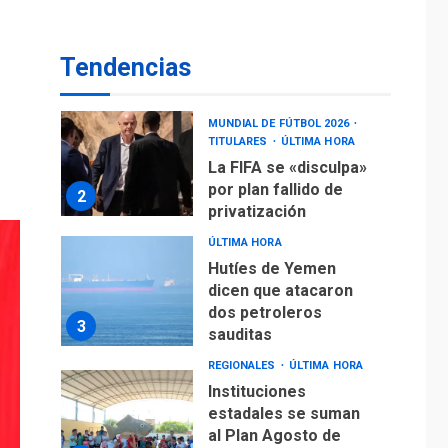
operaciones de carga
y descarga en
1
Aeropuerto de
Tendencias
Maiquetía
DEPORTES
MUNDIAL DE FÚTBOL 2026
TITULARES
ÚLTIMA HORA
La FIFA se «disculpa»
por plan fallido de
2
privatización
ÚLTIMA HORA
Hutíes de Yemen
dicen que atacaron
dos petroleros
3
sauditas
REGIONALES
ÚLTIMA HORA
Instituciones
estadales se suman
al Plan Agosto de