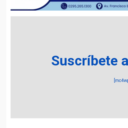
Suscríbete 
[mc4wp