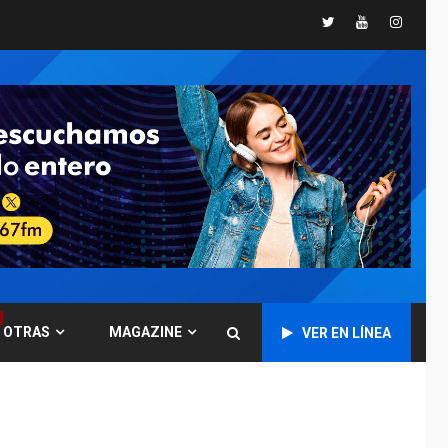
Twitter
Youtube
Instagr
GUERRA EN EL MUNDO
TITULARES
ÚLTIMA HORA
Ucrania y Rusia
intensifican
ofensivas de largo
7
alcance
NACIONALES
TITULARES
ÚLTIMA HORA
Instalan carpas
metálicas como
terminales
temporales en
1
Aeropuerto de
Maiquetía
OTRAS
MAGAZINE
VER EN LÍNEA
LATINOAMÉRICA Y CARIBE
TITULARES
ÚLTIMA HORA
De la Espriella
asumirá Presidencia
en ceremonia atípica
2