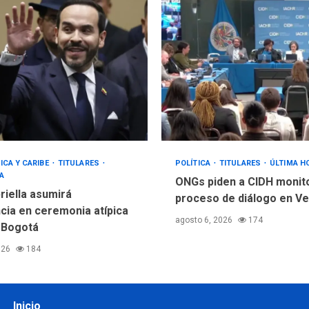
ICA Y CARIBE
TITULARES
POLÍTICA
TITULARES
ÚLTIMA H
A
ONGs piden a CIDH monit
riella asumirá
proceso de diálogo en V
cia en ceremonia atípica
agosto 6, 2026
174
 Bogotá
026
184
Inicio