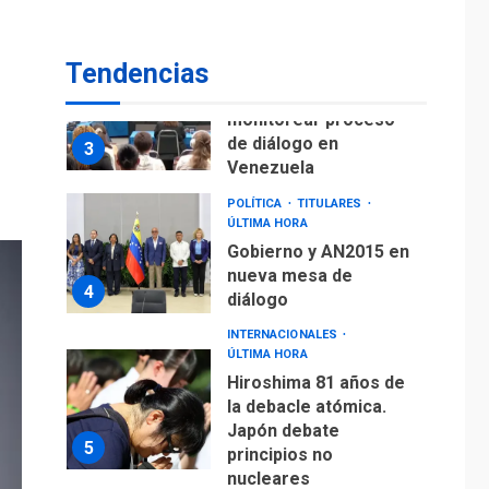
fuera de Bogotá
POLÍTICA
TITULARES
Tendencias
ÚLTIMA HORA
ONGs piden a CIDH
monitorear proceso
de diálogo en
3
Venezuela
POLÍTICA
TITULARES
ÚLTIMA HORA
Gobierno y AN2015 en
nueva mesa de
4
diálogo
INTERNACIONALES
ÚLTIMA HORA
Hiroshima 81 años de
la debacle atómica.
Japón debate
5
principios no
nucleares