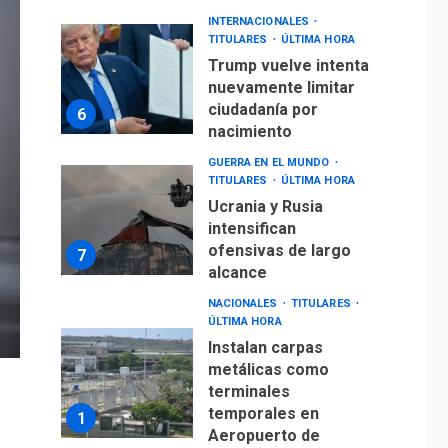
INTERNACIONALES
TITULARES
ÚLTIMA HORA
Trump vuelve intenta
nuevamente limitar
ciudadanía por
6
nacimiento
GUERRA EN EL MUNDO
TITULARES
ÚLTIMA HORA
Ucrania y Rusia
intensifican
ofensivas de largo
7
alcance
NACIONALES
TITULARES
ÚLTIMA HORA
Instalan carpas
metálicas como
terminales
temporales en
1
Aeropuerto de