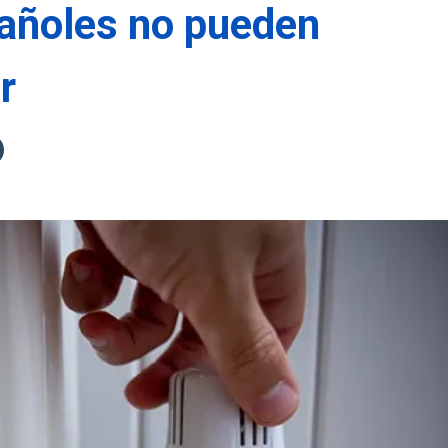
pañoles no pueden
r