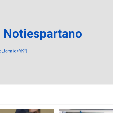
a Notiespartano
_form id="69"]