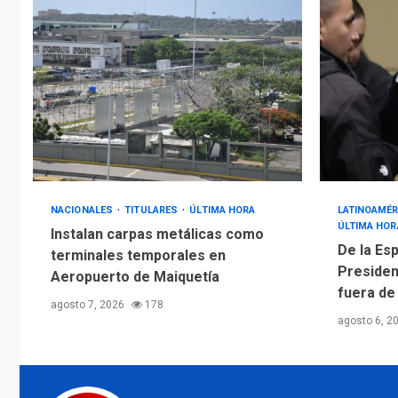
NACIONALES
TITULARES
ÚLTIMA HORA
LATINOAMÉR
ÚLTIMA HOR
Instalan carpas metálicas como
De la Esp
terminales temporales en
Presiden
Aeropuerto de Maiquetía
fuera de
agosto 7, 2026
178
agosto 6, 2