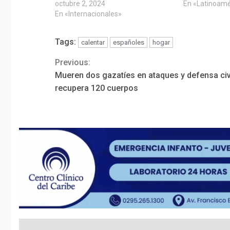
octubre 2, 2024
En «Latinoamé
En «Internacionales»
Tags:
calentar
españoles
hogar
Previous:
Continue
Mueren dos gazatíes en ataques y defensa civ
Reading
recupera 120 cuerpos