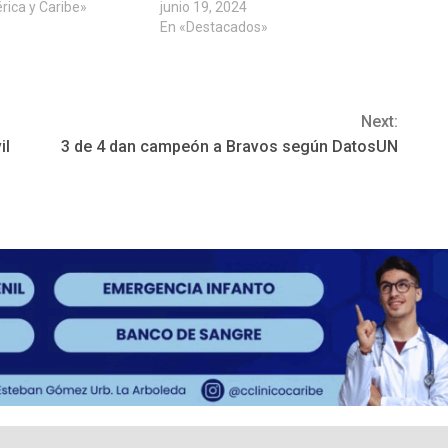
rica y Caribe»
junio 19, 2024
En «Destacados»
Next:
il
3 de 4 dan campeón a Bravos según DatosUN