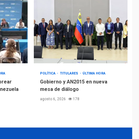
ORA
POLÍTICA
TITULARES
ÚLTIMA HORA
orear
Gobierno y AN2015 en nueva
enezuela
mesa de diálogo
agosto 6, 2026
178