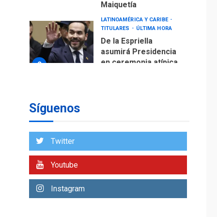
Maiquetía
LATINOAMÉRICA Y CARIBE
TITULARES
ÚLTIMA HORA
De la Espriella
asumirá Presidencia
en ceremonia atípica
2
fuera de Bogotá
POLÍTICA
TITULARES
ÚLTIMA HORA
Síguenos
ONGs piden a CIDH
monitorear proceso
de diálogo en
3
Twitter
Venezuela
POLÍTICA
TITULARES
Youtube
ÚLTIMA HORA
Gobierno y AN2015 en
Instagram
nueva mesa de
4
diálogo
INTERNACIONALES