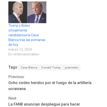
Trump y Biden
oficialmente
candidatosa la Casa
Blanca tras las primarias
de hoy
marzo 12, 2024
En «Internacionales»
Tags:
Casa Blanca
Donald Trump
juramento
Previous:
Continue
Ocho civiles heridos por el fuego de la artillería
Reading
ucraniana
Next:
La FANB anuncian despliegue para hacer
ÚLTIMA HORA