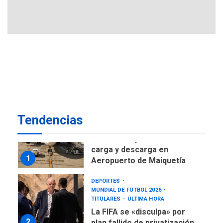
negociación con comisión
6
de AN 2015
DESTACADOS
NACIONALES
ÚLTIMA HORA
Gobierno nacional y
regional nos respaldaron
desde el primer momento
7
tras terremotos del 24J
asegura Gustavo Duque
Tendencias
NACIONALES
TITULARES
ÚLTIMA HORA
Reanudan operaciones de
carga y descarga en
1
Aeropuerto de Maiquetía
DEPORTES
MUNDIAL DE FÚTBOL 2026
TITULARES
ÚLTIMA HORA
La FIFA se «disculpa» por
2
plan fallido de privatización