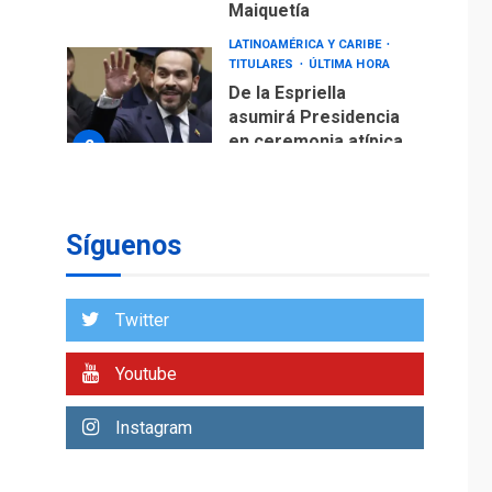
Maiquetía
LATINOAMÉRICA Y CARIBE
TITULARES
ÚLTIMA HORA
De la Espriella
asumirá Presidencia
en ceremonia atípica
2
fuera de Bogotá
POLÍTICA
TITULARES
ÚLTIMA HORA
Síguenos
ONGs piden a CIDH
monitorear proceso
de diálogo en
3
Twitter
Venezuela
POLÍTICA
TITULARES
Youtube
ÚLTIMA HORA
Gobierno y AN2015 en
Instagram
nueva mesa de
4
diálogo
INTERNACIONALES