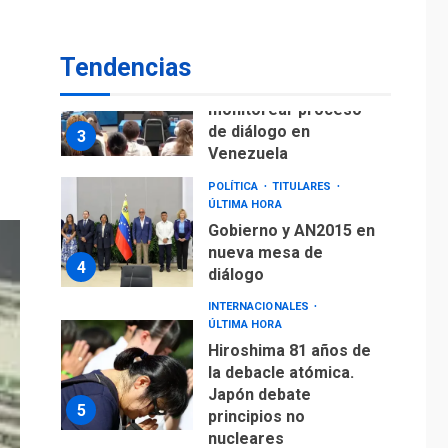
fuera de Bogotá
POLÍTICA
TITULARES
Tendencias
ÚLTIMA HORA
ONGs piden a CIDH
monitorear proceso
de diálogo en
3
Venezuela
POLÍTICA
TITULARES
ÚLTIMA HORA
Gobierno y AN2015 en
nueva mesa de
4
diálogo
INTERNACIONALES
ÚLTIMA HORA
Hiroshima 81 años de
la debacle atómica.
Japón debate
5
principios no
nucleares