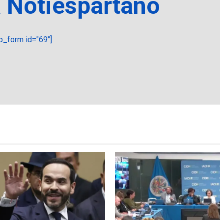
a Notiespartano
_form id="69"]