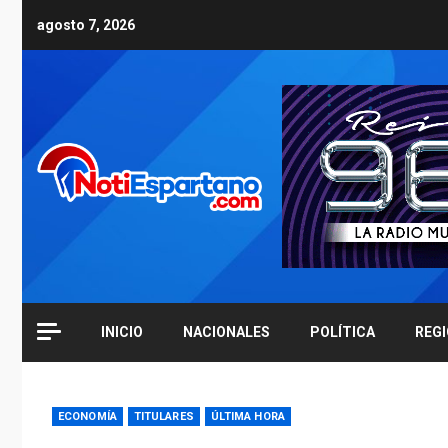
Skip
agosto 7, 2026
to
content
INICIO
NACIONALES
POLÍTICA
REG
ECONOMÍA
TITULARES
ÚLTIMA HORA