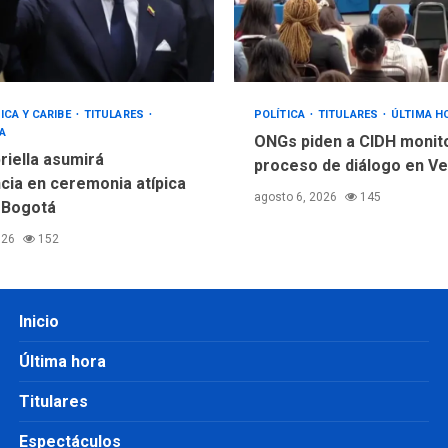
ICA Y CARIBE
TITULARES
POLÍTICA
TITULARES
ÚLTIMA H
A
ONGs piden a CIDH monit
riella asumirá
proceso de diálogo en V
cia en ceremonia atípica
agosto 6, 2026
145
 Bogotá
026
152
Inicio
Última hora
Titulares
Espectáculos