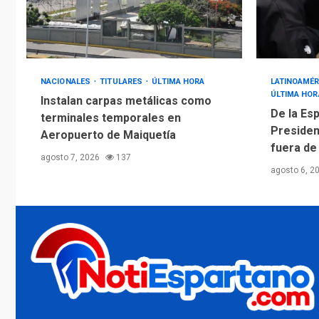
NACIONALES
TITULARES
ÚLTIMA HORA
LATINOAMÉR
ÚLTIMA HOR
Instalan carpas metálicas como
De la Esp
terminales temporales en
Presiden
Aeropuerto de Maiquetía
fuera de
agosto 7, 2026
137
agosto 6, 2