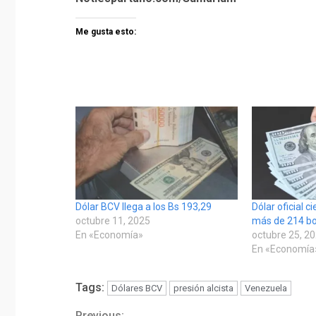
Me gusta esto:
Dólar BCV llega a los Bs 193,29
Dólar oficial 
octubre 11, 2025
más de 214 bo
En «Economía»
octubre 25, 2
En «Economía
Tags:
Dólares BCV
presión alcista
Venezuela
Previous: