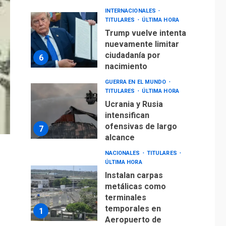
INTERNACIONALES
TITULARES
ÚLTIMA HORA
Trump vuelve intenta
nuevamente limitar
ciudadanía por
6
nacimiento
GUERRA EN EL MUNDO
TITULARES
ÚLTIMA HORA
Ucrania y Rusia
intensifican
ofensivas de largo
7
alcance
NACIONALES
TITULARES
ÚLTIMA HORA
Instalan carpas
metálicas como
terminales
temporales en
1
Aeropuerto de