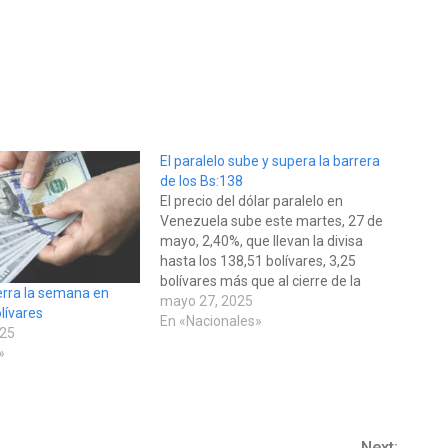
El paralelo sube y supera la barrera
de los Bs:138
El precio del dólar paralelo en
Venezuela sube este martes, 27 de
mayo, 2,40%, que llevan la divisa
hasta los 138,51 bolívares, 3,25
bolívares más que al cierre de la
cierra la semana en
jornada anterior. El dólar no
mayo 27, 2025
lívares
oficial empezó la semana
En «Nacionales»
025
retomando su tendencia alcista al
»
abrir la mañana de este lunes con
un…
Next: