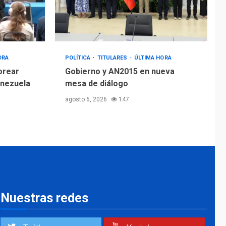
ORA
POLÍTICA
TITULARES
ÚLTIMA HORA
orear
Gobierno y AN2015 en nueva
enezuela
mesa de diálogo
agosto 6, 2026
147
Nuestras redes