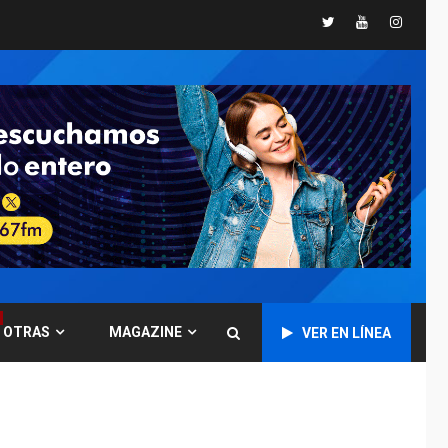
Twitter
Youtube
Instagr
GUERRA EN EL MUNDO
TITULARES
ÚLTIMA HORA
Ucrania y Rusia
intensifican
ofensivas de largo
7
alcance
NACIONALES
TITULARES
ÚLTIMA HORA
Instalan carpas
metálicas como
terminales
temporales en
1
Aeropuerto de
Maiquetía
OTRAS
MAGAZINE
VER EN LÍNEA
LATINOAMÉRICA Y CARIBE
TITULARES
ÚLTIMA HORA
De la Espriella
asumirá Presidencia
en ceremonia atípica
2