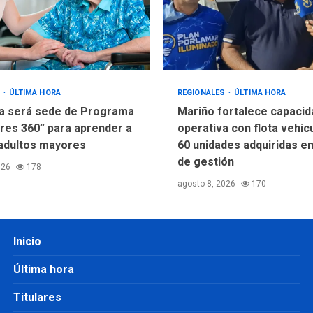
S
ÚLTIMA HORA
REGIONALES
ÚLTIMA HORA
a será sede de Programa
Mariño fortalece capacid
res 360” para aprender a
operativa con flota vehic
adultos mayores
60 unidades adquiridas e
de gestión
026
178
agosto 8, 2026
170
Inicio
Última hora
Titulares