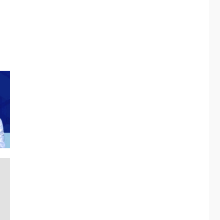
ÚLTIMA HORA
Fedecámaras NE y
Unimar trabajan en
diplomado para
creación y manejo de
5
estadísticas de
turismo