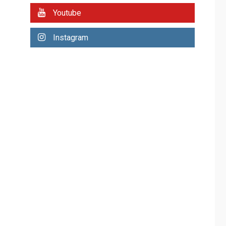
REGIONALES
ÚLTIMA HORA
Youtube
Plan de contingencia
hídrica en Nueva
Instagram
Esparta consolida
avances en territorio
6
insular
ECONOMÍA
TITULARES
ÚLTIMA HORA
Venezuela requiere
US$183.000 millones
para alcanzar 3
7
millones de bdp
REGIONALES
ÚLTIMA HORA
Libro de Guadalupe
Burelli eleva sus
velas en Margarita
1
REGIONALES
ÚLTIMA HORA