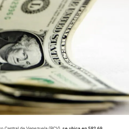
anco Central de Venezuela (BCV),
se ubica en 582,69