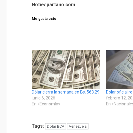
Notiespartano.com
Me gusta esto:
Dólar cierra la semana en Bs. 563,29
Dólar oficial r
junio 6, 2026
febrero 12, 2
En «Economía»
En «Nacionale
Tags:
Dólar BCV
Venezuela