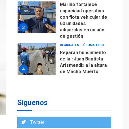
Mariño fortalece
capacidad operativa
con flota vehicular de
60 unidades
3
adquiridas en un año
de gestión
REGIONALES
ÚLTIMA HORA
Reparan hundimiento
de la «Juan Bautista
Arismendi» a la altura
4
de Macho Muerto
REGIONALES
TECNOLOGÍA
ÚLTIMA HORA
Fedecámaras NE y
Unimar trabajan en
Síguenos
diplomado para
creación y manejo de
5
estadísticas de
Twitter
turismo