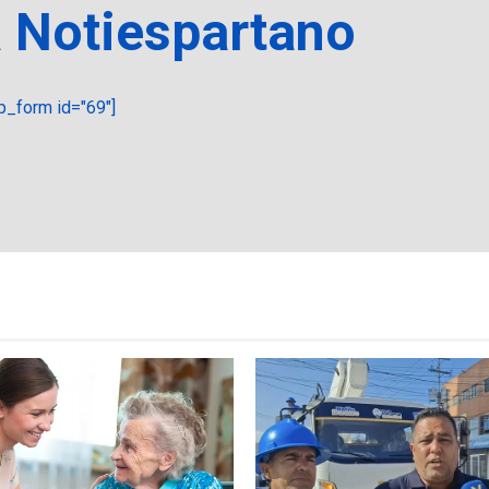
a Notiespartano
_form id="69"]