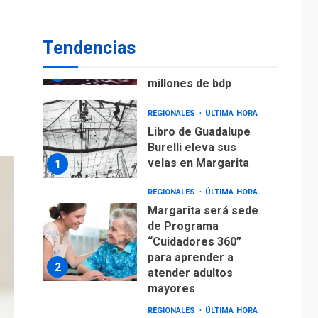
ECONOMÍA
TITULARES
ÚLTIMA HORA
Venezuela requiere
Tendencias
US$183.000 millones
para alcanzar 3
7
millones de bdp
REGIONALES
ÚLTIMA HORA
Libro de Guadalupe
Burelli eleva sus
velas en Margarita
1
REGIONALES
ÚLTIMA HORA
Margarita será sede
de Programa
“Cuidadores 360”
para aprender a
2
atender adultos
mayores
REGIONALES
ÚLTIMA HORA