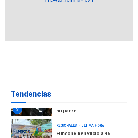
TITULARES
ÚLTIMA HORA
Atentado con drones
explosivos deja un policía
7
muerto
POLÍTICA
ÚLTIMA HORA
Delcy Rodríguez designa
nuevo presidente de
Corpoelec y nuevo
viceministro de Servicios
1
Eléctricos
DEPORTES
TITULARES
ÚLTIMA HORA
Tendencias
Lionel Messi llega a
Argentina para despedir a
2
su padre
REGIONALES
ÚLTIMA HORA
Funsone benefició a 46