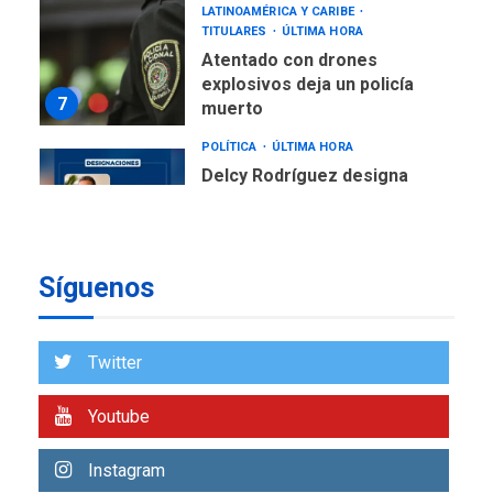
LATINOAMÉRICA Y CARIBE
TITULARES
ÚLTIMA HORA
Atentado con drones
explosivos deja un policía
7
muerto
POLÍTICA
ÚLTIMA HORA
Delcy Rodríguez designa
nuevo presidente de
Corpoelec y nuevo
viceministro de Servicios
1
Eléctricos
Síguenos
DEPORTES
TITULARES
ÚLTIMA HORA
Lionel Messi llega a
Twitter
Argentina para despedir a
2
su padre
Youtube
REGIONALES
ÚLTIMA HORA
Instagram
Funsone benefició a 46