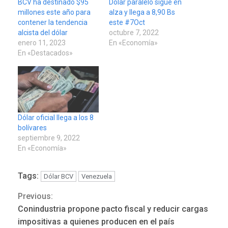
BCV ha destinado $95
Dólar paralelo sigue en
millones este año para
alza y llega a 8,90 Bs
contener la tendencia
este #7Oct
alcista del dólar
octubre 7, 2022
enero 11, 2023
En «Economía»
En «Destacados»
Dólar oficial llega a los 8
bolívares
septiembre 9, 2022
En «Economía»
Tags:
Dólar BCV
Venezuela
Previous:
Continue
REGIONALES
ÚLTIMA HORA
Conindustria propone pacto fiscal y reducir cargas
Funsone benefició a 46
Reading
impositivas a quienes producen en el país
personas con la entrega de