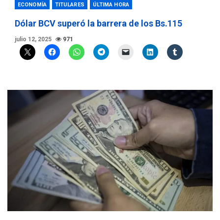
ECONOMÍA
TITULARES
ÚLTIMA HORA
Dólar BCV superó la barrera de los Bs.115
julio 12, 2025
971