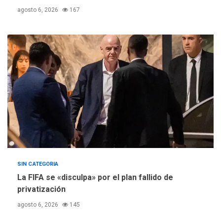
Escuelas Abiertas 2026
4
agosto 6, 2026
167
REGIONALES
TITULARES
ÚLTIMA HORA
Concejo Municipal de
Mariño respalda a Cámara
de Comercio para reforma
5
de Ley de Puerto Libre
SIN CATEGORIA
La FIFA se «disculpa» por el plan fallido de
privatización
agosto 6, 2026
145