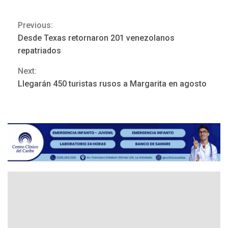
Previous:
Continue
Desde Texas retornaron 201 venezolanos
Reading
repatriados
Next:
ÚLTIMA HORA
Llegarán 450 turistas rusos a Margarita en agosto
Hutíes de Yemen dicen que
atacaron dos petroleros
sauditas
3
REGIONALES
ÚLTIMA HORA
Instituciones estadales se
suman al Plan Agosto de
Escuelas Abiertas 2026
4
REGIONALES
TITULARES
ÚLTIMA HORA
Concejo Municipal de