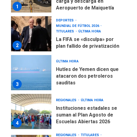
carga y descarga en
1
Aeropuerto de Maiquetía
DEPORTES
MUNDIAL DE FÚTBOL 2026
TITULARES
ÚLTIMA HORA
La FIFA se «disculpa» por
2
plan fallido de privatización
ÚLTIMA HORA
Hutíes de Yemen dicen que
atacaron dos petroleros
sauditas
3
REGIONALES
ÚLTIMA HORA
Instituciones estadales se
suman al Plan Agosto de
Escuelas Abiertas 2026
4
REGIONALES
TITULARES