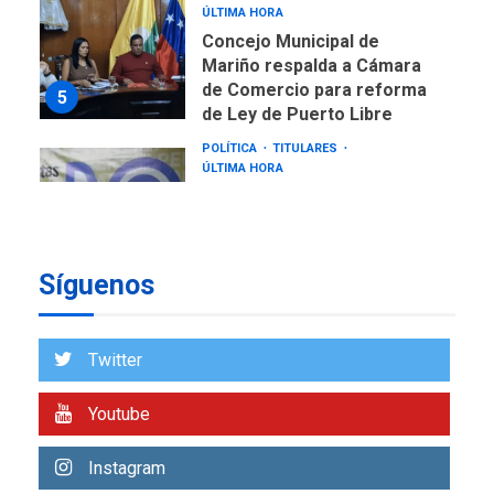
ÚLTIMA HORA
Concejo Municipal de
Mariño respalda a Cámara
de Comercio para reforma
5
de Ley de Puerto Libre
POLÍTICA
TITULARES
ÚLTIMA HORA
CNP plantea incluir Libertad
de Expresión en agenda de
negociación con comisión
6
de AN 2015
Síguenos
DESTACADOS
NACIONALES
ÚLTIMA HORA
Gobierno nacional y
Twitter
regional nos respaldaron
desde el primer momento
Youtube
7
tras terremotos del 24J
asegura Gustavo Duque
Instagram
NACIONALES
TITULARES