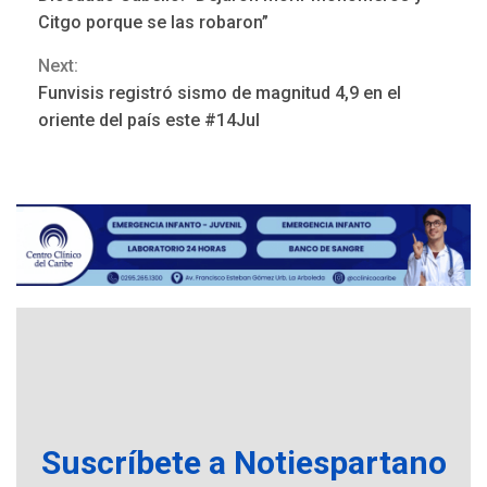
Reading
Citgo porque se las robaron”
Next:
Funvisis registró sismo de magnitud 4,9 en el
ÚLTIMA HORA
oriente del país este #14Jul
Hutíes de Yemen dicen que
atacaron dos petroleros
sauditas
3
REGIONALES
ÚLTIMA HORA
Instituciones estadales se
suman al Plan Agosto de
Escuelas Abiertas 2026
4
REGIONALES
TITULARES
ÚLTIMA HORA
Concejo Municipal de
Mariño respalda a Cámara
Suscríbete a Notiespartano
de Comercio para reforma
5
de Ley de Puerto Libre