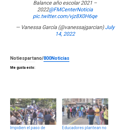
Balance año escolar 2021 –
2022
@FMCenterNoticia
pic.twitter.com/vjz8X0H6qe
— Vanessa García (@vanessajgarcian)
July
14, 2022
Notiespartano/
800Noticias
Me gusta esto:
Impidien el paso de
Educadores plantean no