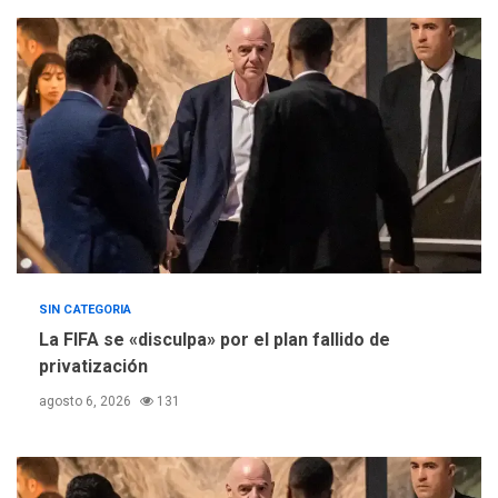
ÚLTIMA HORA
Concejo Municipal de
Mariño respalda a Cámara
de Comercio para reforma
5
de Ley de Puerto Libre
SIN CATEGORIA
La FIFA se «disculpa» por el plan fallido de
privatización
agosto 6, 2026
131