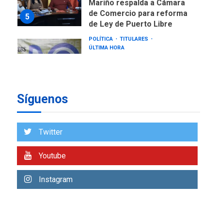
Mariño respalda a Cámara
de Comercio para reforma
5
de Ley de Puerto Libre
POLÍTICA
TITULARES
ÚLTIMA HORA
CNP plantea incluir Libertad
de Expresión en agenda de
negociación con comisión
6
de AN 2015
Síguenos
DESTACADOS
NACIONALES
ÚLTIMA HORA
Gobierno nacional y
Twitter
regional nos respaldaron
desde el primer momento
Youtube
7
tras terremotos del 24J
asegura Gustavo Duque
Instagram
NACIONALES
TITULARES
ÚLTIMA HORA
Reanudan operaciones de