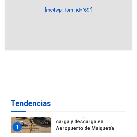
POLÍTICA
TITULARES
[mc4wp_form id="69"]
ÚLTIMA HORA
CNP plantea incluir Libertad
de Expresión en agenda de
negociación con comisión
6
de AN 2015
DESTACADOS
NACIONALES
ÚLTIMA HORA
Gobierno nacional y
regional nos respaldaron
desde el primer momento
7
tras terremotos del 24J
asegura Gustavo Duque
Tendencias
NACIONALES
TITULARES
ÚLTIMA HORA
Reanudan operaciones de
carga y descarga en
1
Aeropuerto de Maiquetía