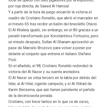
local se quedó con diez jugadores por la expulsión,
por roja directa, de Saeed Al Hamsal.
Y a partir de la hora de juego encarriló la victoria el
cuadro de Cristiano Ronaldo, que abrió el marcador en
el minuto 65 tras recibir un balón del brasileño Otavio.
El Al Khaleej igualó, sin embargo, en el 80 gracias a un
penalti transformado por Konstantinos Fortounis, pero
un minuto después, Sultan Al Ghanam aprovechó un
pase de Marcelo Brozovic para volver a poner por
delante al conjunto que entrena el italiano Stefano
Pioli.
En el añadido, el 98, Cristiano Ronaldo redondeó la
victoria del Al Nassr y su cuenta anotadora.
El Al Nassr se sitúa tercero en la tabla por detrás del
líder, al Al Hilal, vigente campeón, y el Al Ittihad de
Karim Benzema, que aún tienen pendiente el partido
de la decimosexta jornada.
Cristiano, con trece tantos en lo que va de curso,