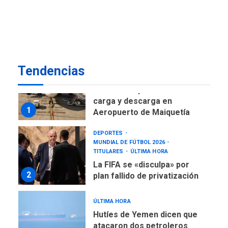
Gobierno nacional y
regional nos respaldaron
desde el primer momento
7
tras terremotos del 24J
asegura Gustavo Duque
Tendencias
NACIONALES
TITULARES
ÚLTIMA HORA
Reanudan operaciones de
carga y descarga en
1
Aeropuerto de Maiquetía
DEPORTES
MUNDIAL DE FÚTBOL 2026
TITULARES
ÚLTIMA HORA
La FIFA se «disculpa» por
2
plan fallido de privatización
ÚLTIMA HORA
Hutíes de Yemen dicen que
atacaron dos petroleros