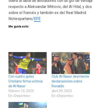
lidera la tabla de anotadores con un gol de ventaja
respecto a Aleksandar Mitrovic, del Al Hilal, y dos
sobre el francés y también ex del Real Madrid.
Notiespartano/
EFE
Me gusta esto:
Con cuatro goles
Club Al-Nassr desmiente
Cristiano firma victoria
declaraciones sobre
de Al Nassr
Ronaldo
febrero 10, 2023
abril 29, 2023
En «Deportes»
En «Deportes»