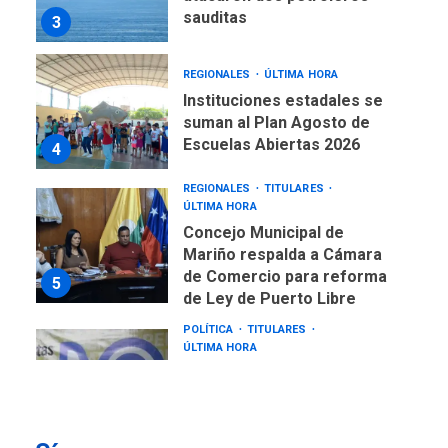
sauditas
3
REGIONALES
ÚLTIMA HORA
Instituciones estadales se
suman al Plan Agosto de
Escuelas Abiertas 2026
4
REGIONALES
TITULARES
ÚLTIMA HORA
Concejo Municipal de
Mariño respalda a Cámara
de Comercio para reforma
5
de Ley de Puerto Libre
POLÍTICA
TITULARES
ÚLTIMA HORA
CNP plantea incluir Libertad
de Expresión en agenda de
negociación con comisión
6
de AN 2015