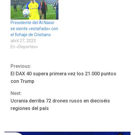
Presidente del Al Nassr
se siente «estafado» con
el fichaje de Cristiano
abril 27, 2023
En «Deportes»
Previous:
Continue
El DAX 40 supera primera vez los 21.000 puntos
Reading
con Trump
Next:
Ucrania derriba 72 drones rusos en dieciséis
ÚLTIMA HORA
regiones del país
Hutíes de Yemen dicen que
atacaron dos petroleros
sauditas
3