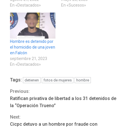
En «Destacados»
En «Sucesos»
Hombre es detenido por
el homicidio de una joven
en Falcón
septiembre 21, 2023
En «Destacados»
Tags:
detienen
fotos de mujeres
hombre
Previous:
Continue
Ratifican privativa de libertad a los 31 detenidos de
POLÍTICA
TITULARES
Reading
ÚLTIMA HORA
la “Operación Trueno”
ONGs piden a CIDH
Next:
monitorear proceso de
3
diálogo en Venezuela
Cicpc detuvo a un hombre por fraude con