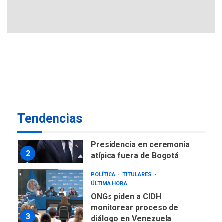
Ucrania y Rusia intensifican
ofensivas de largo alcance
7
NACIONALES
TITULARES
ÚLTIMA HORA
Instalan carpas metálicas
como terminales
temporales en Aeropuerto
1
de Maiquetía
LATINOAMÉRICA Y CARIBE
Tendencias
TITULARES
ÚLTIMA HORA
De la Espriella asumirá
Presidencia en ceremonia
2
atípica fuera de Bogotá
POLÍTICA
TITULARES
ÚLTIMA HORA
ONGs piden a CIDH
monitorear proceso de
3
diálogo en Venezuela