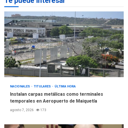
Te puede interesar
POLÍTICA
TITULARES
ÚLTIMA HORA
Gobierno y AN2015 en
nueva mesa de diálogo
4
INTERNACIONALES
ÚLTIMA HORA
Hiroshima 81 años de la
debacle atómica. Japón
debate principios no
5
nucleares
NACIONALES
TITULARES
ÚLTIMA HORA
Instalan carpas metálicas como terminales
temporales en Aeropuerto de Maiquetía
agosto 7, 2026
173