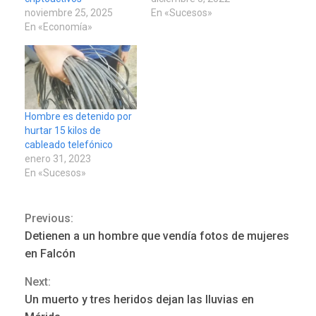
noviembre 25, 2025
En «Sucesos»
En «Economía»
Hombre es detenido por
hurtar 15 kilos de
cableado telefónico
enero 31, 2023
En «Sucesos»
Previous:
Continue
Detienen a un hombre que vendía fotos de mujeres
LATINOAMÉRICA Y CARIBE
Reading
TITULARES
ÚLTIMA HORA
en Falcón
Seis muertos en Colombia
Next:
en combates contra grupos
3
armados
Un muerto y tres heridos dejan las lluvias en