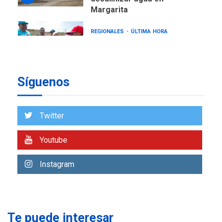
Margarita
REGIONALES
ÚLTIMA HORA
Gobernadora llevó tanques
de almacenamiento de agua
a Corazón de Mi Patria
7
Síguenos
NACIONALES
TITULARES
ÚLTIMA HORA
Más de 50 mil viviendas
Twitter
fueron evaluadas en
estados afectados por los
1
Youtube
terremotos
NACIONALES
TITULARES
Instagram
ÚLTIMA HORA
Más de 1.500 personas son
reportadas como
2
desaparecidas en La Guaira
Te puede interesar