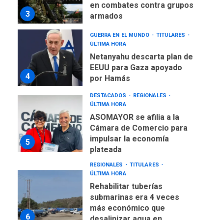
en combates contra grupos
3
armados
GUERRA EN EL MUNDO
TITULARES
ÚLTIMA HORA
Netanyahu descarta plan de
EEUU para Gaza apoyado
4
por Hamás
DESTACADOS
REGIONALES
ÚLTIMA HORA
ASOMAYOR se afilia a la
Cámara de Comercio para
impulsar la economía
5
plateada
REGIONALES
TITULARES
ÚLTIMA HORA
Rehabilitar tuberías
submarinas era 4 veces
más económico que
6
desalinizar agua en