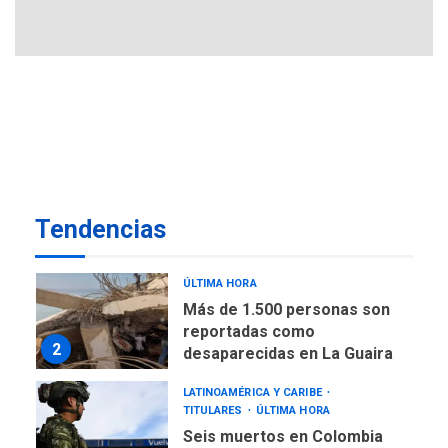
REGIONALES
ÚLTIMA HORA
Gobernadora llevó tanques
de almacenamiento de agua
a Corazón de Mi Patria
7
NACIONALES
TITULARES
ÚLTIMA HORA
Más de 50 mil viviendas
fueron evaluadas en
estados afectados por los
1
Tendencias
terremotos
NACIONALES
TITULARES
ÚLTIMA HORA
Más de 1.500 personas son
reportadas como
2
desaparecidas en La Guaira
LATINOAMÉRICA Y CARIBE
TITULARES
ÚLTIMA HORA
Seis muertos en Colombia