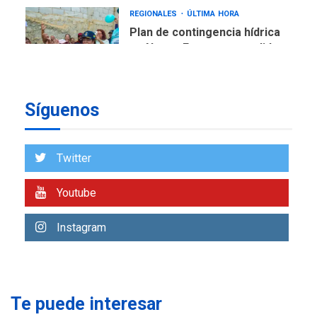
REGIONALES
ÚLTIMA HORA
Plan de contingencia hídrica
en Nueva Esparta consolida
avances en territorio
6
insular
Síguenos
ECONOMÍA
TITULARES
ÚLTIMA HORA
Venezuela requiere
US$183.000 millones para
Twitter
7
alcanzar 3 millones de bdp
Youtube
REGIONALES
ÚLTIMA HORA
Libro de Guadalupe Burelli
Instagram
eleva sus velas en
Margarita
1
REGIONALES
ÚLTIMA HORA
Te puede interesar
Margarita será sede de