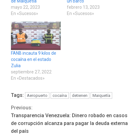
de Maiquetía
un barco
mayo 22, 2023
febrero 13, 2023
En «Sucesos»
En «Sucesos»
FANB incauta 9 kilos de
cocaína en el estado
Zulia
septiembre 27, 2022
En «Destacados»
Tags:
Aeropuerto
cocaína
detienen
Maiquetía
Previous:
Continue
Transparencia Venezuela: Dinero robado en casos
Reading
de corrupción alcanza para pagar la deuda externa
del país