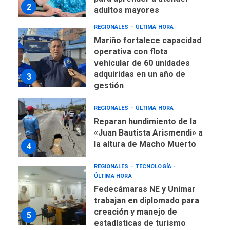
2
adultos mayores
REGIONALES
ÚLTIMA HORA
Mariño fortalece capacidad
operativa con flota
vehicular de 60 unidades
adquiridas en un año de
3
gestión
REGIONALES
ÚLTIMA HORA
Reparan hundimiento de la
«Juan Bautista Arismendi» a
la altura de Macho Muerto
4
REGIONALES
TECNOLOGÍA
ÚLTIMA HORA
Fedecámaras NE y Unimar
trabajan en diplomado para
creación y manejo de
5
estadísticas de turismo