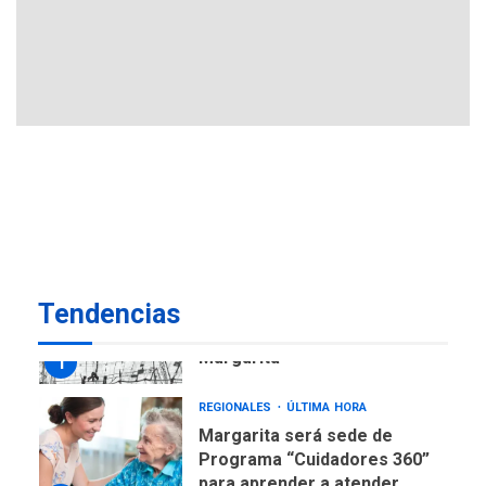
Plan de contingencia hídrica
en Nueva Esparta consolida
avances en territorio
6
insular
ECONOMÍA
TITULARES
ÚLTIMA HORA
Venezuela requiere
US$183.000 millones para
7
alcanzar 3 millones de bdp
REGIONALES
ÚLTIMA HORA
Tendencias
Libro de Guadalupe Burelli
eleva sus velas en
Margarita
1
REGIONALES
ÚLTIMA HORA
Margarita será sede de
Programa “Cuidadores 360”
para aprender a atender