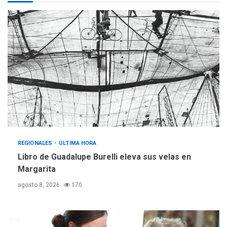
Programa “Cuidadores 360”
para aprender a atender
2
adultos mayores
REGIONALES
ÚLTIMA HORA
Mariño fortalece capacidad
operativa con flota
vehicular de 60 unidades
adquiridas en un año de
3
gestión
REGIONALES
ÚLTIMA HORA
Reparan hundimiento de la
«Juan Bautista Arismendi» a
REGIONALES
ÚLTIMA HORA
la altura de Macho Muerto
Libro de Guadalupe Burelli eleva sus velas en
4
Margarita
REGIONALES
TECNOLOGÍA
agosto 8, 2026
170
ÚLTIMA HORA
Fedecámaras NE y Unimar
trabajan en diplomado para
creación y manejo de
5