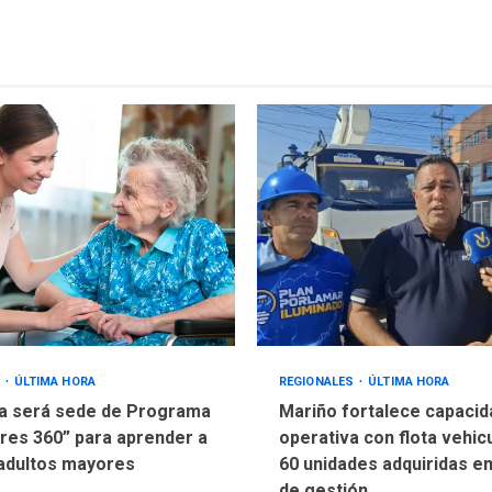
S
ÚLTIMA HORA
REGIONALES
ÚLTIMA HORA
a será sede de Programa
Mariño fortalece capacid
res 360” para aprender a
operativa con flota vehic
adultos mayores
60 unidades adquiridas e
de gestión