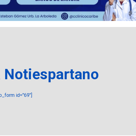
a Notiespartano
_form id="69"]