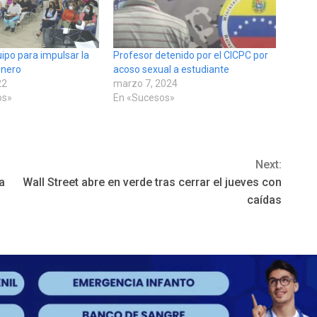
ipo para impulsar la
Profesor detenido por el CICPC por
énero
acoso sexual a estudiante
22
marzo 7, 2024
os»
En «Sucesos»
Next:
a
Wall Street abre en verde tras cerrar el jueves con
caídas