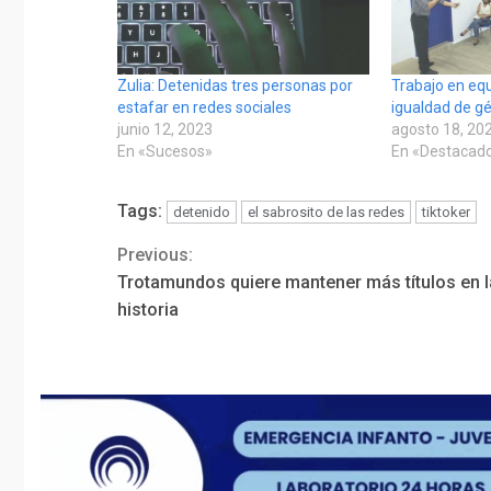
Zulia: Detenidas tres personas por
Trabajo en equ
estafar en redes sociales
igualdad de g
junio 12, 2023
agosto 18, 20
En «Sucesos»
En «Destacad
Tags:
detenido
el sabrosito de las redes
tiktoker
Previous:
Continue
Trotamundos quiere mantener más títulos en l
Reading
historia