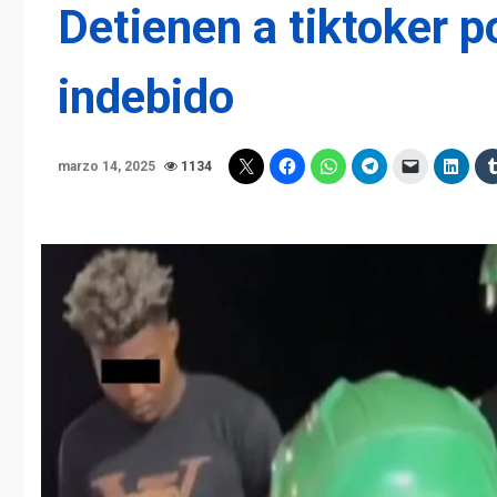
Detienen a tiktoker p
indebido
marzo 14, 2025
1134