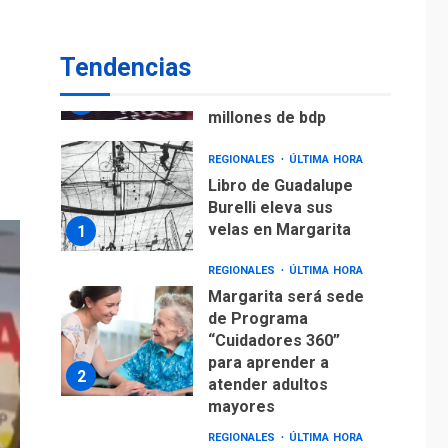
ECONOMÍA
TITULARES
ÚLTIMA HORA
Venezuela requiere
Tendencias
US$183.000 millones
para alcanzar 3
7
millones de bdp
REGIONALES
ÚLTIMA HORA
Libro de Guadalupe
Burelli eleva sus
velas en Margarita
1
REGIONALES
ÚLTIMA HORA
Margarita será sede
de Programa
“Cuidadores 360”
para aprender a
2
atender adultos
mayores
REGIONALES
ÚLTIMA HORA