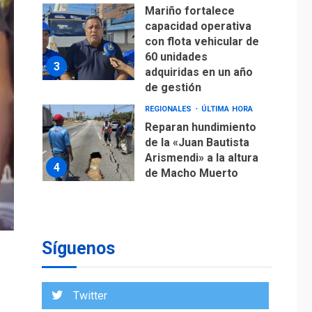
Mariño fortalece
capacidad operativa
con flota vehicular de
60 unidades
3
adquiridas en un año
de gestión
REGIONALES
ÚLTIMA HORA
Reparan hundimiento
de la «Juan Bautista
Arismendi» a la altura
4
de Macho Muerto
REGIONALES
TECNOLOGÍA
ÚLTIMA HORA
Fedecámaras NE y
Unimar trabajan en
Síguenos
diplomado para
creación y manejo de
5
estadísticas de
Twitter
turismo