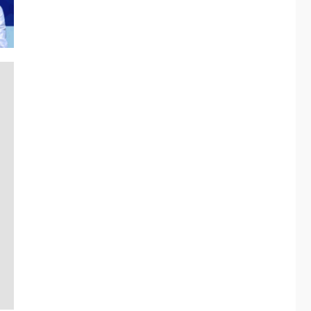
ÚLTIMA HORA
Fedecámaras NE y
Unimar trabajan en
diplomado para
creación y manejo de
5
estadísticas de
turismo