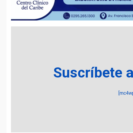
Suscríbete 
[mc4wp