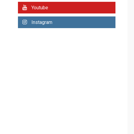
REGIONALES
ÚLTIMA HORA
Youtube
Plan de contingencia
hídrica en Nueva
Instagram
Esparta consolida
avances en territorio
6
insular
ECONOMÍA
TITULARES
ÚLTIMA HORA
Venezuela requiere
US$183.000 millones
para alcanzar 3
7
millones de bdp
REGIONALES
ÚLTIMA HORA
Libro de Guadalupe
Burelli eleva sus
velas en Margarita
1
REGIONALES
ÚLTIMA HORA