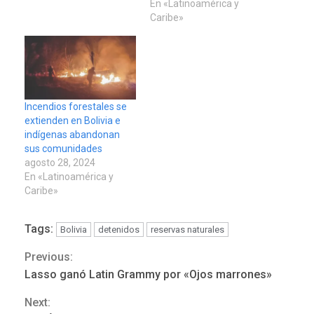
En «Latinoamérica y
Caribe»
Incendios forestales se
extienden en Bolivia e
indígenas abandonan
sus comunidades
agosto 28, 2024
En «Latinoamérica y
Caribe»
Tags:
Bolivia
detenidos
reservas naturales
Previous:
Continue
Lasso ganó Latin Grammy por «Ojos marrones»
Reading
REGIONALES
ÚLTIMA HORA
Next: