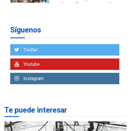
en Nueva Esparta consolida
avances en territorio
6
insular
Síguenos
ECONOMÍA
TITULARES
ÚLTIMA HORA
Venezuela requiere
US$183.000 millones para
Twitter
7
alcanzar 3 millones de bdp
Youtube
REGIONALES
ÚLTIMA HORA
Libro de Guadalupe Burelli
Instagram
eleva sus velas en
Margarita
1
REGIONALES
ÚLTIMA HORA
Te puede interesar
Margarita será sede de
Programa “Cuidadores 360”
para aprender a atender
2
adultos mayores