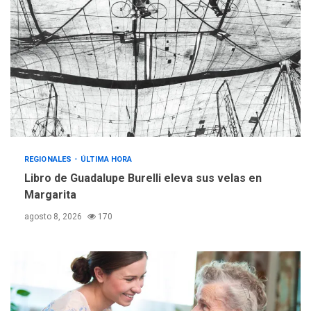
REGIONALES
ÚLTIMA HORA
Mariño fortalece capacidad
operativa con flota
vehicular de 60 unidades
adquiridas en un año de
3
gestión
REGIONALES
ÚLTIMA HORA
Reparan hundimiento de la
«Juan Bautista Arismendi» a
REGIONALES
ÚLTIMA HORA
la altura de Macho Muerto
Libro de Guadalupe Burelli eleva sus velas en
4
Margarita
REGIONALES
TECNOLOGÍA
agosto 8, 2026
170
ÚLTIMA HORA
Fedecámaras NE y Unimar
trabajan en diplomado para
creación y manejo de
5
estadísticas de turismo