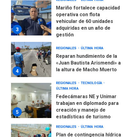
Mariño fortalece capacidad
operativa con flota
vehicular de 60 unidades
adquiridas en un año de
3
gestión
REGIONALES
ÚLTIMA HORA
Reparan hundimiento de la
«Juan Bautista Arismendi» a
la altura de Macho Muerto
4
REGIONALES
TECNOLOGÍA
ÚLTIMA HORA
Fedecámaras NE y Unimar
trabajan en diplomado para
creación y manejo de
5
estadísticas de turismo
REGIONALES
ÚLTIMA HORA
Plan de contingencia hídrica