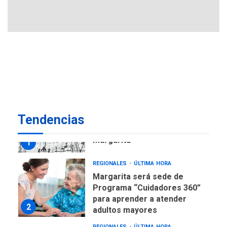
avances en territorio
6
insular
ECONOMÍA
TITULARES
ÚLTIMA HORA
Venezuela requiere
US$183.000 millones para
7
alcanzar 3 millones de bdp
REGIONALES
ÚLTIMA HORA
Tendencias
Libro de Guadalupe Burelli
eleva sus velas en
Margarita
1
REGIONALES
ÚLTIMA HORA
Margarita será sede de
Programa “Cuidadores 360”
para aprender a atender
2
adultos mayores
REGIONALES
ÚLTIMA HORA