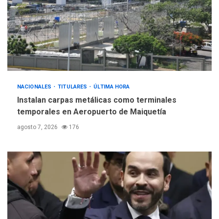
INTERNACIONALES
ÚLTIMA HORA
Hiroshima 81 años de la
debacle atómica. Japón
debate principios no
5
nucleares
NACIONALES
TITULARES
ÚLTIMA HORA
Instalan carpas metálicas como terminales
temporales en Aeropuerto de Maiquetía
agosto 7, 2026
176