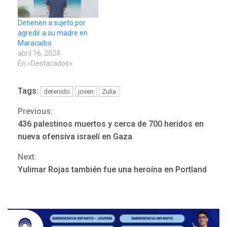
Detienen a sujeto por
agredir a su madre en
Maracaibo
abril 16, 2024
En «Destacados»
Tags:
detenido
joven
Zulia
Previous:
Continue
POLÍTICA
TITULARES
ÚLTIMA HORA
436 palestinos muertos y cerca de 700 heridos en
ONGs piden a CIDH
Reading
nueva ofensiva israelí en Gaza
monitorear proceso de
3
diálogo en Venezuela
Next:
Yulimar Rojas también fue una heroína en Portland
POLÍTICA
TITULARES
ÚLTIMA HORA
Gobierno y AN2015 en
nueva mesa de diálogo
4