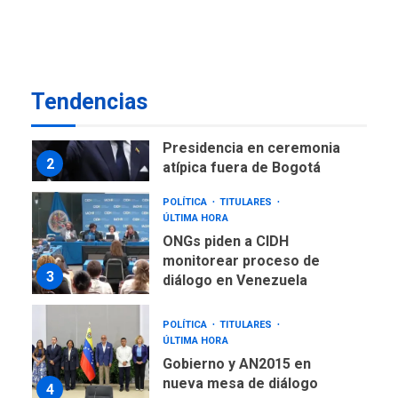
como terminales
temporales en Aeropuerto
1
de Maiquetía
LATINOAMÉRICA Y CARIBE
Tendencias
TITULARES
ÚLTIMA HORA
De la Espriella asumirá
Presidencia en ceremonia
2
atípica fuera de Bogotá
POLÍTICA
TITULARES
ÚLTIMA HORA
ONGs piden a CIDH
monitorear proceso de
3
diálogo en Venezuela
POLÍTICA
TITULARES
ÚLTIMA HORA
Gobierno y AN2015 en
nueva mesa de diálogo
4