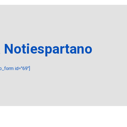
a Notiespartano
_form id="69"]