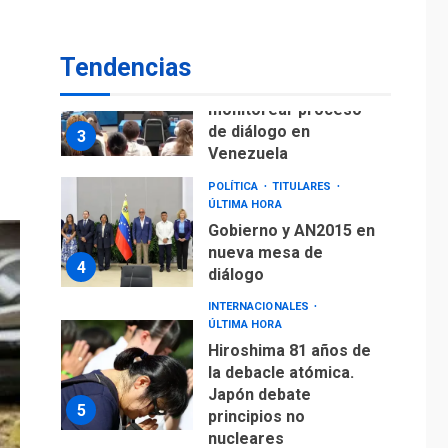
de diálogo en
3
Venezuela
Tendencias
POLÍTICA
TITULARES
ÚLTIMA HORA
Gobierno y AN2015 en
nueva mesa de
4
diálogo
INTERNACIONALES
ÚLTIMA HORA
Hiroshima 81 años de
la debacle atómica.
Japón debate
5
principios no
nucleares
INTERNACIONALES
TITULARES
ÚLTIMA HORA
Trump vuelve intenta
nuevamente limitar
ciudadanía por
6