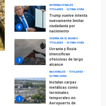
nacimiento
GUERRA EN EL MUNDO
TITULARES
ÚLTIMA HORA
Ucrania y Rusia
intensifican
ofensivas de largo
7
alcance
NACIONALES
TITULARES
ÚLTIMA HORA
Instalan carpas
metálicas como
terminales
temporales en
1
Aeropuerto de
Maiquetía
LATINOAMÉRICA Y CARIBE
TITULARES
ÚLTIMA HORA
De la Espriella
asumirá Presidencia