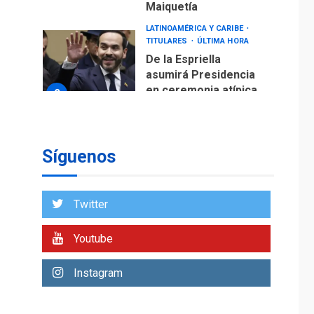
en ceremonia atípica
2
fuera de Bogotá
POLÍTICA
TITULARES
ÚLTIMA HORA
ONGs piden a CIDH
monitorear proceso
de diálogo en
3
Venezuela
POLÍTICA
TITULARES
Síguenos
ÚLTIMA HORA
Gobierno y AN2015 en
nueva mesa de
4
diálogo
Twitter
INTERNACIONALES
ÚLTIMA HORA
Youtube
Hiroshima 81 años de
la debacle atómica.
Instagram
Japón debate
5
principios no