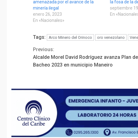
amenazada por el avance de la
la fosa de la 
minería ilegal
septiembre 19
enero 26, 2023
En «Nacionale
En «Nacionales»
Tags:
Arco Minero del Orinoco
oro venezolano
Vene
Previous:
Continue
Alcalde Morel David Rodríguez avanza Plan de
Reading
Bacheo 2023 en municipio Maneiro