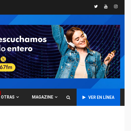
alcance
Twitter
Youtube
Instagr
NACIONALES
TITULARES
ÚLTIMA HORA
Instalan carpas
metálicas como
terminales
temporales en
1
Aeropuerto de
Maiquetía
LATINOAMÉRICA Y CARIBE
TITULARES
ÚLTIMA HORA
De la Espriella
asumirá Presidencia
en ceremonia atípica
2
OTRAS
MAGAZINE
VER EN LÍNEA
fuera de Bogotá
POLÍTICA
TITULARES
ÚLTIMA HORA
ONGs piden a CIDH
monitorear proceso