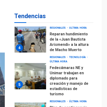
Reparan hundimiento
de la «Juan Bautista
Tendencias
Arismendi» a la altura
4
de Macho Muerto
REGIONALES
TECNOLOGÍA
ÚLTIMA HORA
Fedecámaras NE y
Unimar trabajan en
diplomado para
creación y manejo de
5
estadísticas de
turismo
REGIONALES
ÚLTIMA HORA
Plan de contingencia
hídrica en Nueva
Esparta consolida
avances en territorio
6
insular
ECONOMÍA
TITULARES