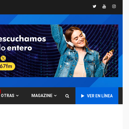
Libro de Guadalupe
Twitter
Youtube
Instagr
Burelli eleva sus
velas en Margarita
1
REGIONALES
ÚLTIMA HORA
Margarita será sede
de Programa
“Cuidadores 360”
para aprender a
2
atender adultos
mayores
REGIONALES
ÚLTIMA HORA
Mariño fortalece
capacidad operativa
OTRAS
MAGAZINE
VER EN LÍNEA
con flota vehicular de
60 unidades
3
adquiridas en un año
de gestión
REGIONALES
ÚLTIMA HORA