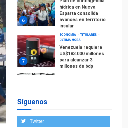
ÚLTIMA HORA
Venezuela requiere
US$183.000 millones
para alcanzar 3
7
millones de bdp
REGIONALES
ÚLTIMA HORA
Libro de Guadalupe
Burelli eleva sus
velas en Margarita
1
REGIONALES
ÚLTIMA HORA
Margarita será sede
de Programa
“Cuidadores 360”
Síguenos
para aprender a
2
atender adultos
mayores
Twitter
REGIONALES
ÚLTIMA HORA